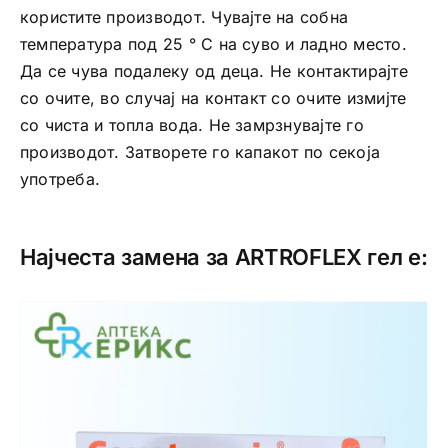
користите производот. Чувајте на собна
температура под 25 ° C на суво и ладно место.
Да се чува подалеку од деца. Не контактирајте
со очите, во случај на контакт со очите измијте
со чиста и топла вода. Не замрзнувајте го
производот. Затворете го капакот по секоја
употреба.
Најчеста замена за ARTROFLEX гел е: