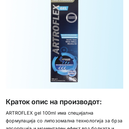
Интимно здравје
Лична хигиена
Медицински апрати
Нега на кожа
Краток опис на производот:
ARTROFLEX gel 100ml има специјална
формулација со липозомална технологија за брза
апсорпција и моментален ефект врз болката и