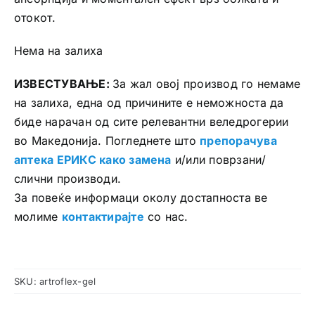
отокот.
Нема на залиха
ИЗВЕСТУВАЊЕ:
За жал овој производ го немаме
на залиха, една од причините е неможноста да
биде нарачан од сите релевантни веледрогерии
во Македонија. Погледнете што
препорачува
аптека ЕРИКС како замена
и/или поврзани/
слични производи.
За повеќе информаци околу достапноста ве
молиме
контактирајте
со нас.
SKU:
artroflex-gel