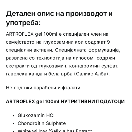
Детален опис на производот и
употреба:
ARTROFLEX gel 100ml е специјален член на
семејството на глукозамини кои содржат 9
специјални активни. Специјалната формулација,
развиена со технологија на липосом, содржи
екстракти од глукозамин, конндроитин сулфат,
ѓаволска канџа и бела врба (Саликс Алба).
Не содржи парабени и фталати.
ARTROFLEX gel 100ml НУТРИТИВНИ ПОДАТОЦИ
Glukozamin HCI
Chondroitin Sulphate
White willow (Salix alba) Extract