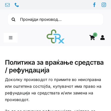
Skip
to
Барајте:
content
0
Toggle
Navigation
Бебе производи
Политика за враќање средства
/ рефундација
Витамини
Доколку производот го примите во неисправна
или оштетена состојба, купувачот има право на
Здравје
рефундација на средствата и/или замена на
производот.
Здравствени проблеми