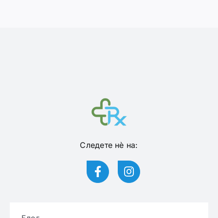
Следете нѐ на:
Блог