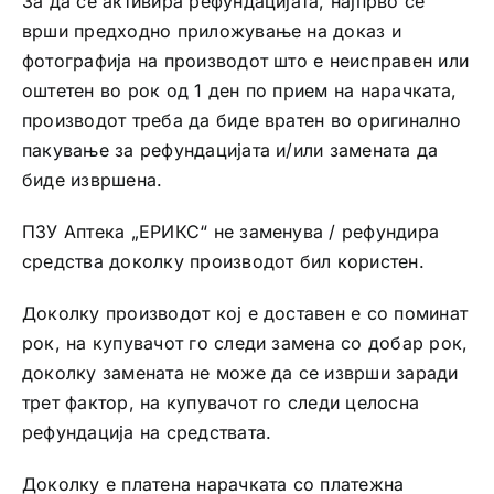
За да се активира рефундацијата, најпрво се
врши предходно приложување на доказ и
Интимно здравје
фотографија на производот што е неисправен или
оштетен во рок од 1 ден по прием на нарачката,
Лична хигиена
производот треба да биде вратен во оригинално
пакување за рефундацијата и/или замената да
биде извршена.
Медицински апрати
ПЗУ Аптека „ЕРИКС“ не заменува / рефундира
Нега на кожа
средства доколку производот бил користен.
Доколку производот кој е доставен е со поминат
рок, на купувачот го следи замена со добар рок,
доколку замената не може да се изврши заради
трет фактор, на купувачот го следи целосна
рефундација на средствата.
Доколку е платена нарачката со платежна