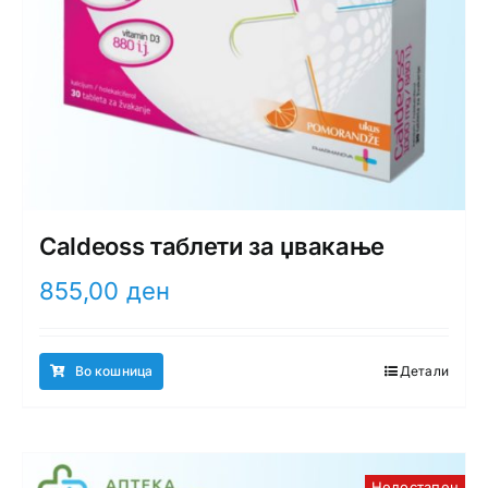
Caldeoss таблети за џвакање
855,00
ден
Во кошница
Детали
Недостапен