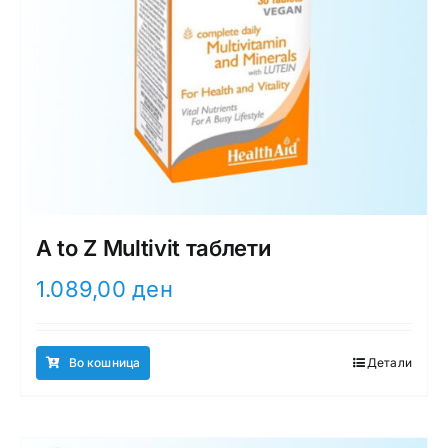
A to Z Multivit таблети
1.089,00
ден
Во кошница
Детали