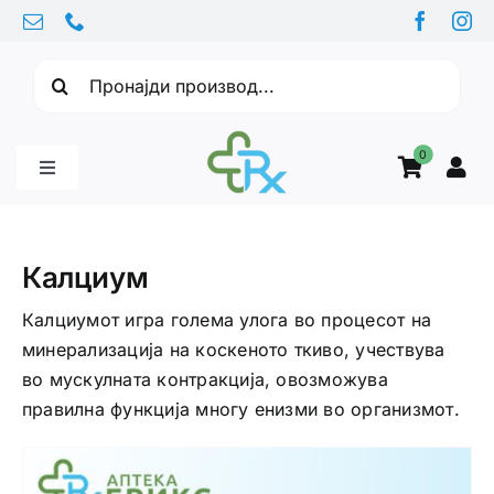
Skip
to
Барајте:
content
0
Toggle
Navigation
Бебе производи
Калциум
Витамини
Калциумот игра голема улога во процесот на
минерализација на коскеното ткиво, учествува
во мускулната контракција, овозможува
Здравје
правилна функција многу енизми во организмот.
Здравствени проблеми