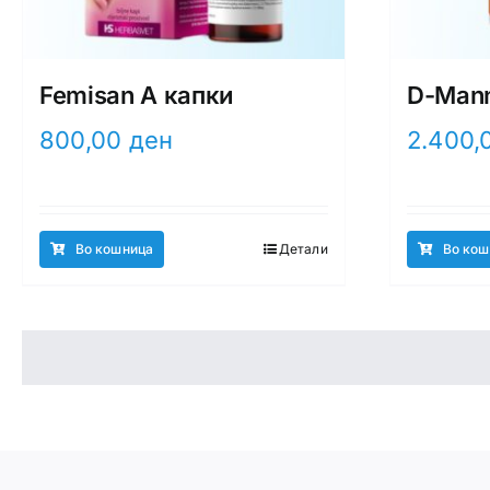
Femisan A капки
D-Mann
800,00
ден
2.400,
Во кошница
Детали
Во кош