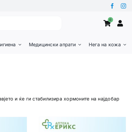
0
игиена
Медицински апрати
Нега на кожа
вјето и ќе ги стабилизира хормоните на најдобар