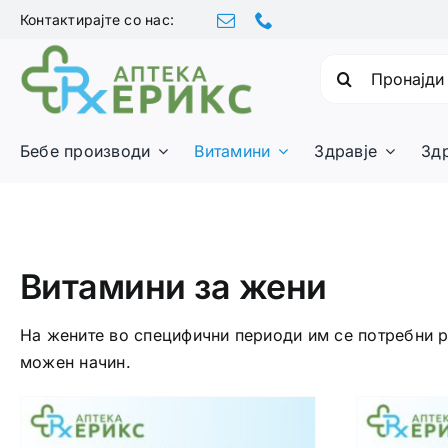
Skip
Контактирајте со нас:
to
content
Барајте:
Бебе производи
Витамини
Здравје
Зд
Витамини за жени
На жените во специфични периоди им се потребни ра
можен начин.