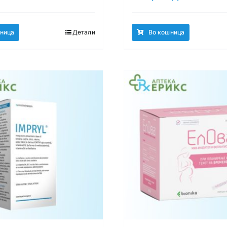
ница
Детали
Во кошница