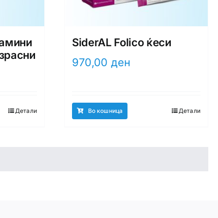
тамини
SiderAL Folico ќеси
озрасни
970,00
ден
Детали
Во кошница
Детали