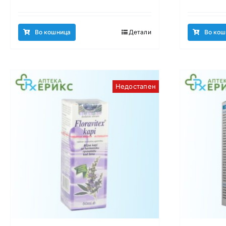
Во кошница
Детали
Во кош
Недостапен