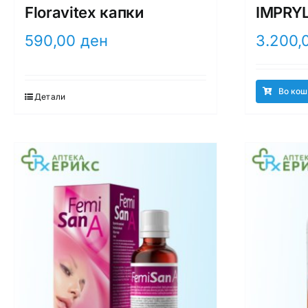
Floravitex капки
IMPRYL
590,00
ден
3.200,
Во кош
Детали