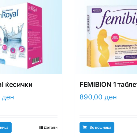
al ќесички
FEMIBION 1 табле
0
ден
890,00
ден
ница
Детали
Во кошница