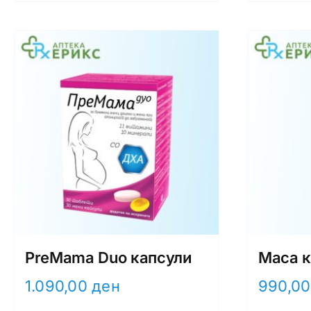
PreMama Duo капсули
Maca к
1.090,00
ден
990,0