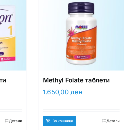
ти
Methyl Folate таблети
1.650,00
ден
Детали
Во кошница
Детали