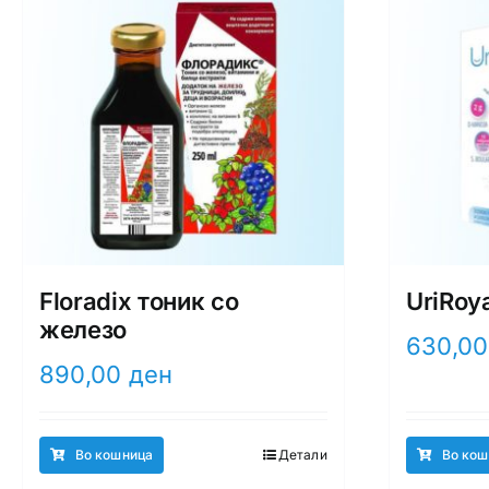
Floradix тоник со
UriRoy
железо
630,0
890,00
ден
Во кошница
Детали
Во кош