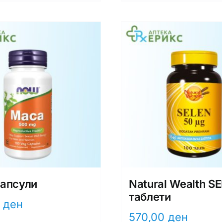
апсули
Natural Wealth S
таблети
0
ден
570,00
ден