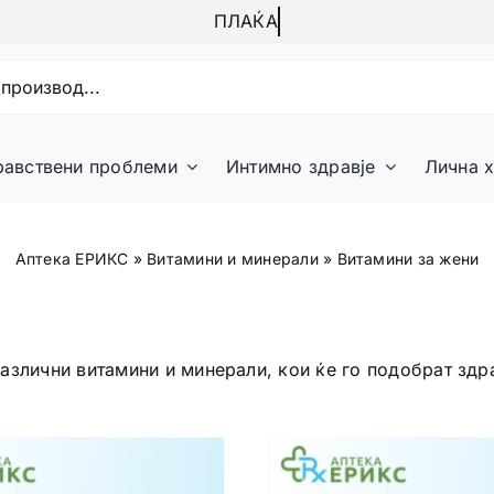
равствени проблеми
Интимно здравје
Лична х
Аптека ЕРИКС
»
Витамини и минерали
»
Витамини за жени
злични витамини и минерали, кои ќе го подобрат здра