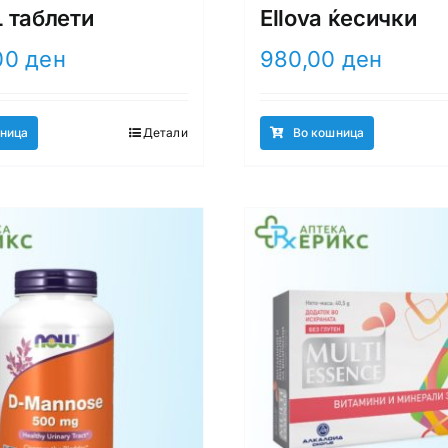
 таблети
Ellova ќесички
00
ден
980,00
ден
ница
Детали
Во кошница