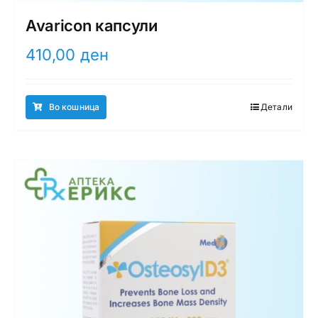
Avaricon капсули
410,00
ден
Во кошница
Детали