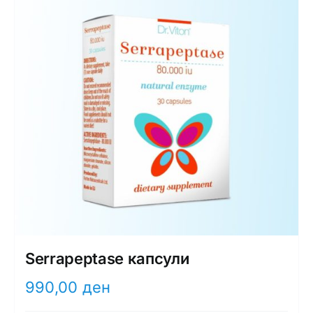
Интимно здравје
Лична хигиена
Медицински апрати
Нега на кожа
Serrapeptase капсули
990,00
ден