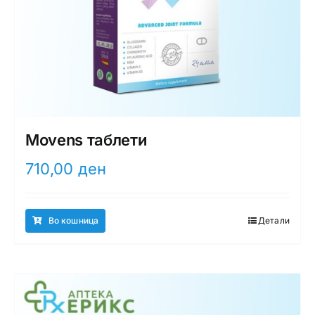
Movens таблети
710,00
ден
Во кошница
Детали