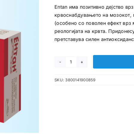
Entan има позитивно дејство вр
крвоснабдувањето на мозокот, 
(особено со поволен ефект врз 
реологијата на крвта. Придонесу
претставува силен антиоксиданс
Entan
капсули
SKU:
3800141900859
количина