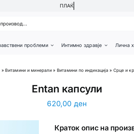
равствени проблеми
Интимно здравје
Лична х
и
»
Витамини и минерали
»
Витамини по индикација
»
Срце и к
Entan капсули
620,00
ден
Краток опис на произ