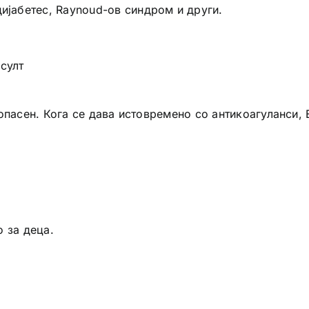
дијабетес, Raynoud-ов синдром и други.
султ
опасен. Кога се дава истовремено со антикоагуланси, 
 за деца.