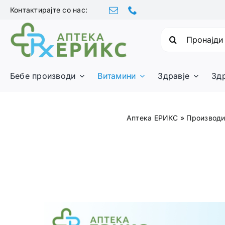
Skip
Контактирајте со нас:
to
content
Барајте:
Бебе производи
Витамини
Здравје
Зд
Аптека ЕРИКС
»
Производ