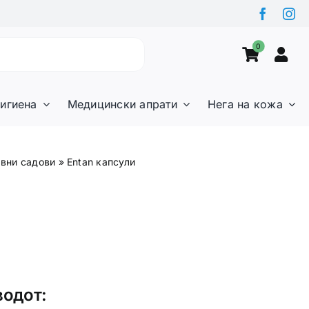
0
игиена
Медицински апрати
Нега на кожа
рвни садови
»
Entan капсули
водот: