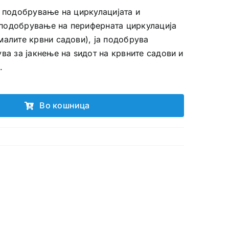
з подобрување на циркулацијата и
подобрување на периферната циркулација
малите крвни садови), ја подобрува
ва за јакнење на ѕидот на крвните садови и
.
Во кошница