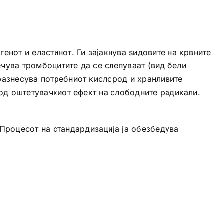
генот и еластинот. Ги зајакнува ѕидовите на крвните
ечува тромбоцитите да се слепуваат (вид бели
 разнесува потребниот кислород и хранливите
е од оштетувачкиот ефект на слободните радикали.
Процесот на стандардизација ја обезбедува