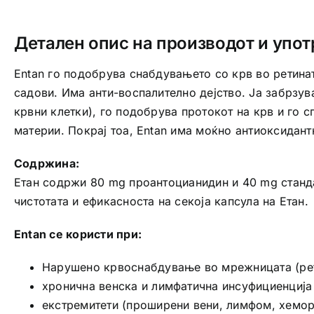
Детален опис на производот и упот
Entan го подобрува снабдувањето со крв во ретината
садови. Има анти-воспалително дејство. Ја забрзув
крвни клетки), го подобрува протокот на крв и го 
материи. Покрај тоа, Entan има моќно антиоксидантн
Содржина:
Етан содржи 80 mg проантоцианидин и 40 mg станда
чистотата и ефикасноста на секоја капсула на Етан.
Entan се користи при:
Нарушено крвоснабдување во мрежницата (ре
хронична венска и лимфатична инсуфициенција
екстремитети (проширени вени, лимфом, хемо