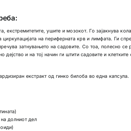
реба:
, екстремитетите, ушите и мозокот. Го зајакнува кола
а циркулацијата на периферната крв и лимфата. Ги спр
спречува затнувањето на садовите. Со тоа, полесно се
о дејство и на тој начин ги штити садовите и клеткит
рдизиран екстракт од гинко билоба во една капсула. 
тината)
 на долниот дел
роиди)