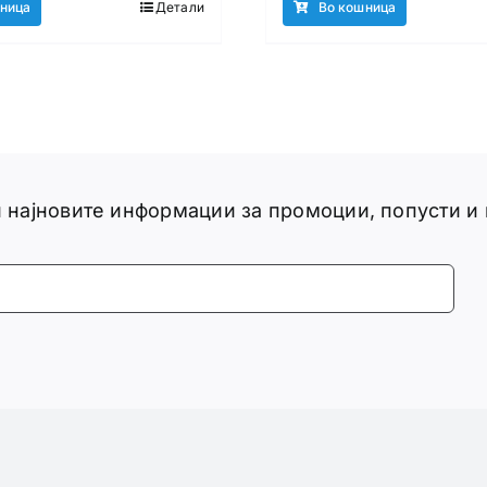
ница
Детали
Во кошница
ги најновите информации за промоции, попусти и