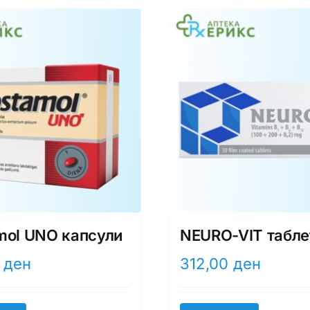
mol UNO капсули
NEURO-VIT табле
0
ден
312,00
ден