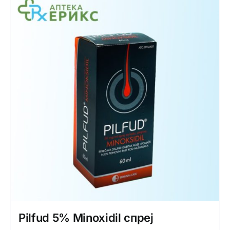
Интимно здравје
Лична хигиена
Медицински апрати
Нега на кожа
Pilfud 5% Minoxidil спреј