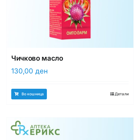
Чичково масло
130,00
ден
Во кошница
Детали