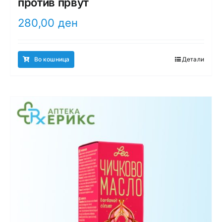
против првут
280,00
ден
Во кошница
Детали