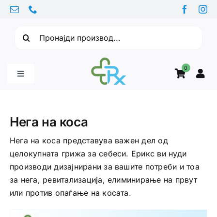
Skip
to
Барајте:
content
0
Toggle
Navigation
Бебе производи
Нега на коса
Витамини
Нега на коса представува важен дел од
целокупната грижа за себеси. Ерикс ви нуди
производи дизајнирани за вашите потреби и тоа
Здравје
за нега, ревитализација, елиминирање на првут
или против опаѓање на косата.
Здравствени проблеми