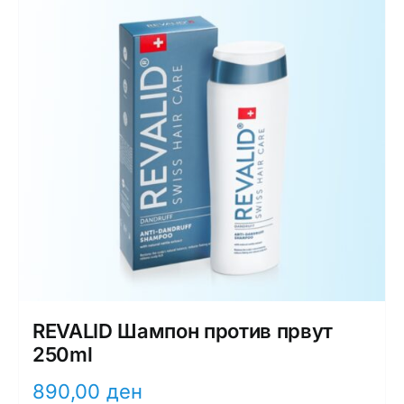
REVALID Шампон против првут
250ml
890,00
ден