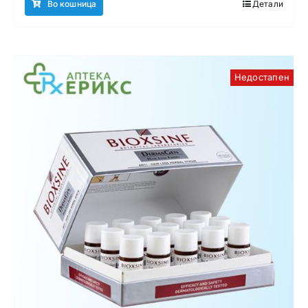
Во кошница
Детали
Недостапен