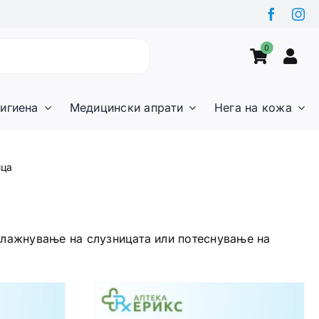
0
игиена
Медицински апрати
Нега на кожа
ица
авлажнување на слузницата или потеснување на