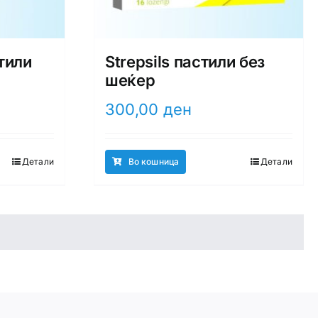
стили
Strepsils пастили без
шеќер
300,00
ден
Детали
Во кошница
Детали