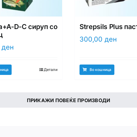
a+A-D-C сируп со
Strepsils Plus па
ц
300,00
ден
0
ден
ница
Детали
Во кошница
ПРИКАЖИ ПОВЕЌЕ ПРОИЗВОДИ