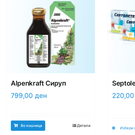
Alpenkraft Сируп
Septole
799,00
ден
220,0
Во кошница
Детали
Избери 
This