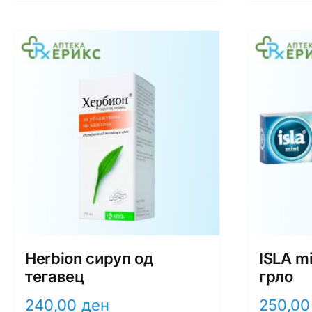
product
has
multiple
variants.
The
options
may
be
chosen
on
the
product
page
Herbion сируп од
ISLA m
тегавец
грло
240,00
ден
250,0