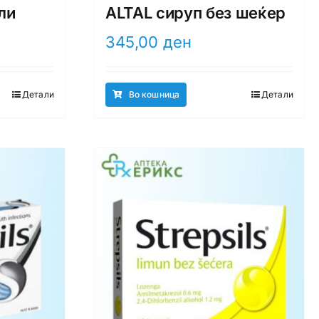
ли
ALTAL сируп без шеќер
345,00
ден
Детали
Во кошница
Детали