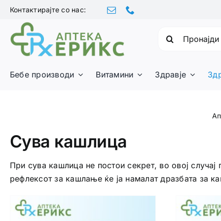
Skip
Контактирајте со нас:
to
content
Барајте:
Бебе производи
Витамини
Здравје
Зд
Ап
Сува кашлица
При сува кашлица не постои секрет, во овој случај
рефлексот за кашлање ќе ја намалат дразбата за к