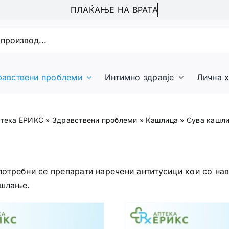
равствени проблеми
Интимно здравје
Лична х
тека ЕРИКС
»
Здравствени проблеми
»
Кашлица
»
Сува кашл
 потребни се препарати наречени антитусици кои со н
ашлање.