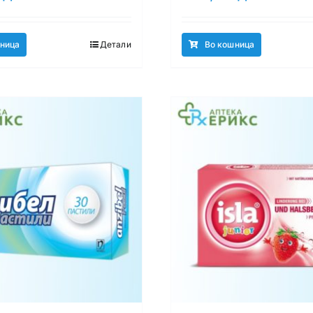
ница
Детали
Во кошница