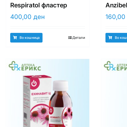
Respiratol фластер
Anzibe
400,00
ден
160,0
Во кошница
Детали
Во кош