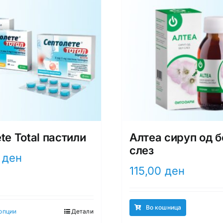
te Total пастили
Алтеа сируп од б
слез
0
ден
115,00
ден
Во кошница
опции
Детали