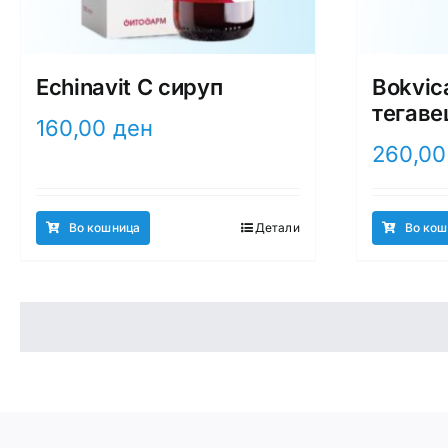
Echinavit C сируп
Bokvic
тегаве
160,00
ден
260,0
Во кошница
Детали
Во кош