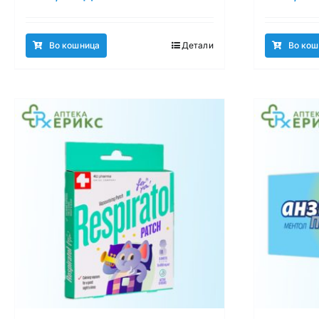
Во кошница
Детали
Во кош