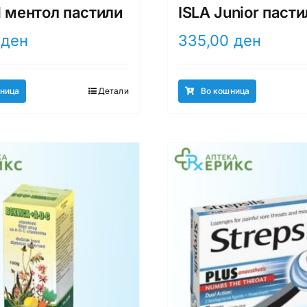
l ментол пастили
ISLA Junior пасти
0
ден
335,00
ден
ница
Детали
Во кошница