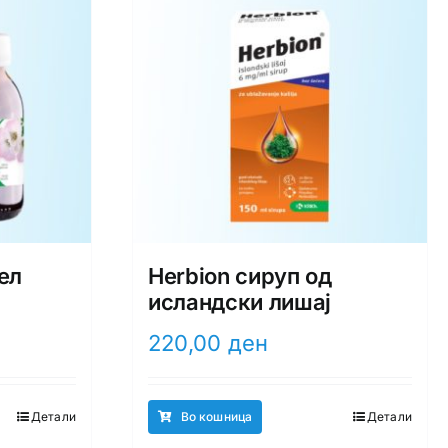
ел
Herbion сируп од
исландски лишај
220,00
ден
Детали
Во кошница
Детали