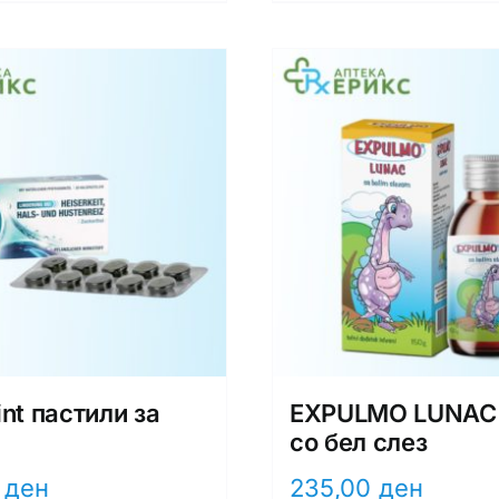
int пастили за
EXPULMO LUNAC
со бел слез
0
ден
235,00
ден