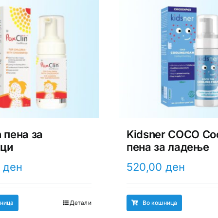
n пена за
Kidsner COCO Coo
ици
пена за ладење
0
ден
520,00
ден
ница
Детали
Во кошница