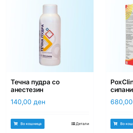
Течна пудра со
PoxCli
анестезин
сипан
140,00
ден
680,0
Во кошница
Детали
Во кош