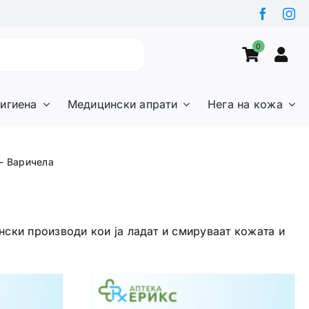
0
игиена
Медицински апрати
Нега на кожа
- Варичела
ски производи кои ја ладат и смируваат кожата и