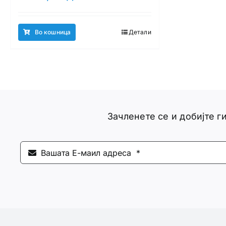
Во кошница
Детали
Зачленете се и добијте 