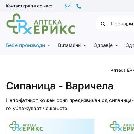
Skip
Контактирајте со нас:
to
content
Барајте:
Бебе производи
Витамини
Здравје
Зд
Аптека ЕР
Сипаница - Варичела
Непријатниот кожен осип предизвикан од сипаница-
го ублажуваат чешањето.