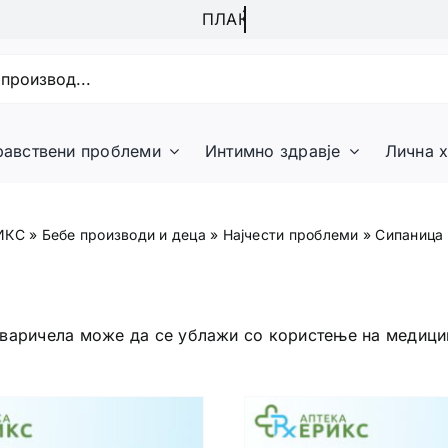
равствени проблеми
Интимно здравје
Лична х
ИКС
»
Бебе производи и деца
»
Најчести проблеми
»
Сипаница 
варичела може да се ублажи со користење на медицин