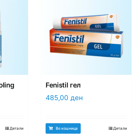
ling
Fenistil гел
485,00
ден
Детали
Во кошница
Детали