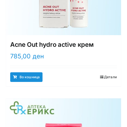
Acne Out hydro activе крем
785,00
ден
Во кошница
Детали