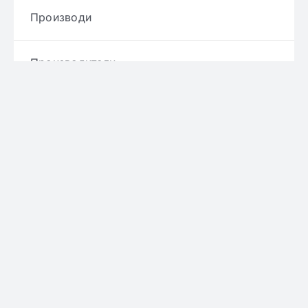
Производи
Производители
Брендови
Услови и правила
Политика за приватност
Политика за достава
Политика за враќање производ