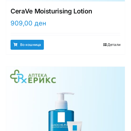
CeraVe Moisturising Lotion
909,00
ден
Во кошница
Детали