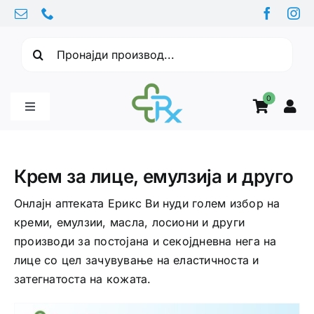
Skip
to
Барајте:
content
0
Toggle
Navigation
Бебе производи
Крем за лице, eмулзија и друго
Витамини
Онлајн аптеката Ерикс Ви нуди голем избор на
креми, емулзии, масла, лосиони и други
производи за постојана и секојдневна нега на
Здравје
лице со цел зачувување на еластичноста и
затегнатоста на кожата.
Здравствени проблеми