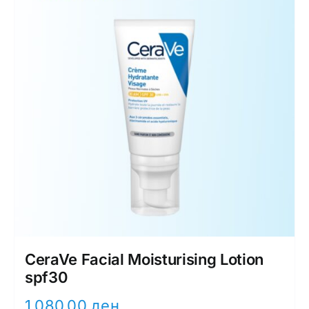
CeraVe Facial Moisturising Lotion
spf30
1.080,00
ден