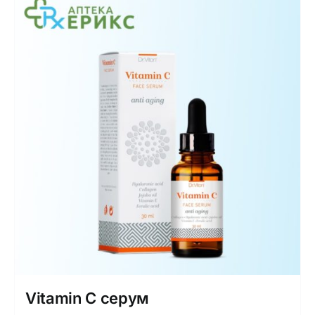
Интимно здравје
Лична хигиена
Медицински апрати
Нега на кожа
Vitamin C серум