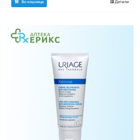
Во кошница
Детали