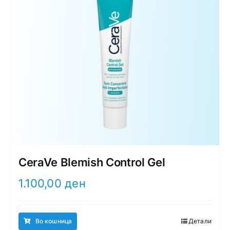
CeraVe Blemish Control Gel
1.100,00
ден
Во кошница
Детали