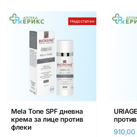
Недостапен
Mela Tone SPF дневна
URIAG
крема за лице против
против
флеки
910,0