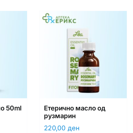
о 50ml
Етерично масло од
рузмарин
220,00
ден