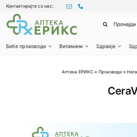
Skip
Контактирајте со нас:
to
content
Барајте:
Бебе производи
Витамини
Здравје
Зд
Аптека ЕРИКС
»
Производи
»
Нега
CeraV