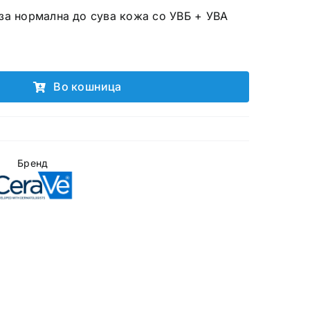
on за нормална до сува кожа со УВБ + УВА
Во кошница
Бренд