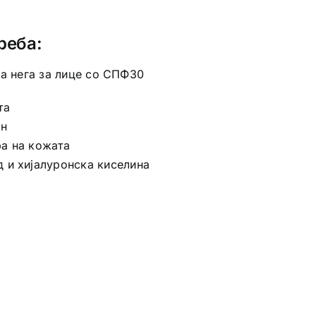
реба:
тна нега за лице со СПФ30
та
ен
а на кожата
 и хијалуронска киселина