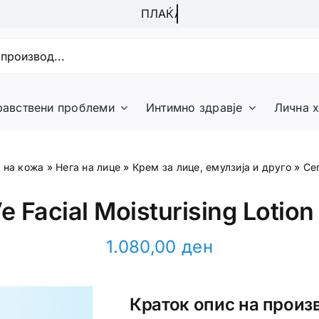
равствени проблеми
Интимно здравје
Лична х
 на кожа
»
Нега на лице
»
Крем за лице, eмулзија и друго
»
Cer
e Facial Moisturising Lotion
1.080,00
ден
Краток опис на произ