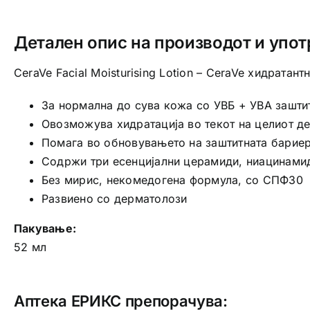
Детален опис на производот и упот
CeraVe Facial Moisturising Lotion – CeraVe хидратан
За нормална до сува кожа со УВБ + УВА зашти
Овозможува хидратација во текот на целиот д
Помага во обновувањето на заштитната бариер
Содржи три есенцијални церамиди, ниацинамид
Без мирис, некомедогена формула, со СПФ30
Развиено со дерматолози
Пакување:
52 мл
Аптека ЕРИКС препорачува: