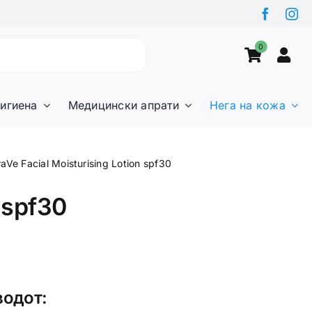
0
игиена
Медицински апрати
Нега на кожа
aVe Facial Moisturising Lotion spf30
 spf30
водот: