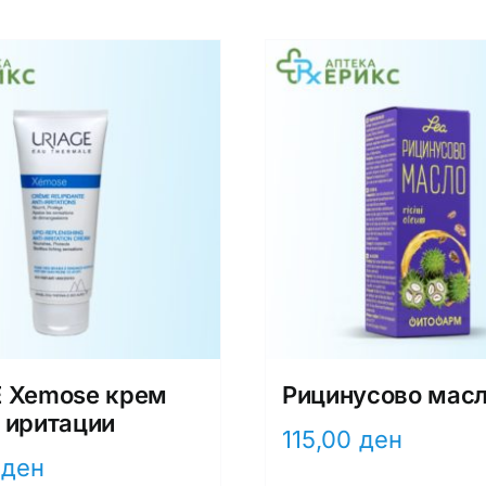
E Xemose крем
Рицинусово масл
 иритации
115,00
ден
0
ден