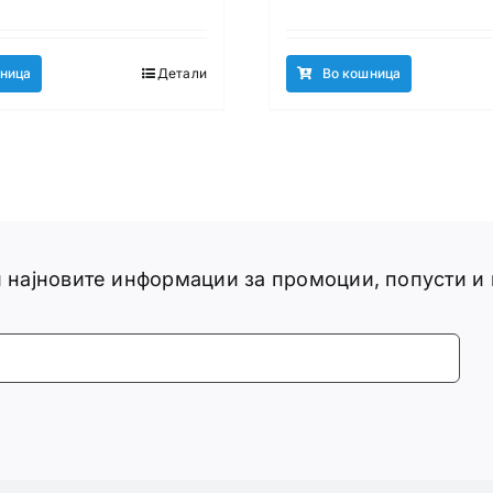
ница
Детали
Во кошница
ги најновите информации за промоции, попусти и