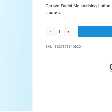
CeraVe Facial Moisturising Loti
заштита
CeraVe
Facial
SKU:
3337875840620
Moisturising
Lotion
spf30
количина