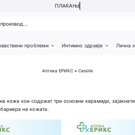
равствени проблеми
Интимно здравје
Лична х
Аптека ЕРИКС
»
CeraVe
 на кожа кои содржат три основни керамиди, зајакнат
 бариера на кожата.