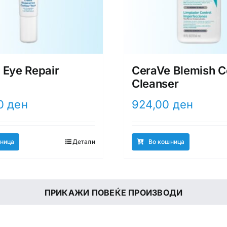
 Eye Repair
CeraVe Blemish C
Cleanser
00
ден
924,00
ден
ница
Детали
Во кошница
ПРИКАЖИ ПОВЕЌЕ ПРОИЗВОДИ