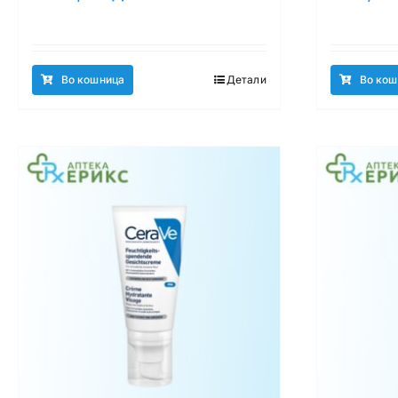
Во кошница
Детали
Во кош