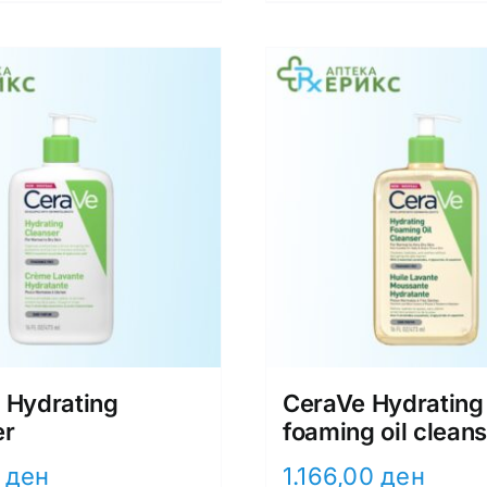
 Hydrating
CeraVe Hydrating
er
foaming oil clean
0
ден
1.166,00
ден