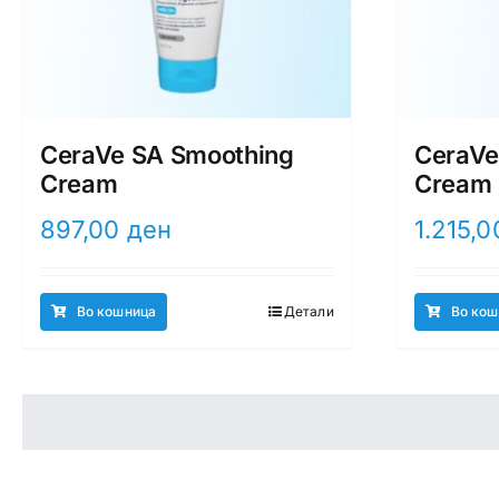
CeraVe SA Smoothing
CeraVe
Cream
Cream
897,00
ден
1.215,
Во кошница
Детали
Во кош