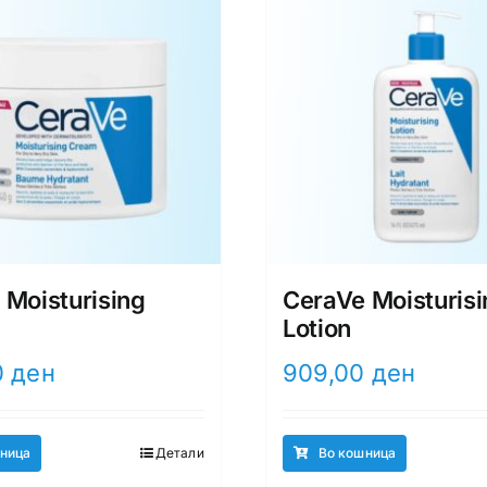
 Moisturising
CeraVe Moisturisi
Lotion
0
ден
909,00
ден
ница
Детали
Во кошница