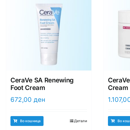
CeraVe SA Renewing
CeraVe
Foot Cream
Cream
672,00
ден
1.107,0
Во кошница
Детали
Во кош