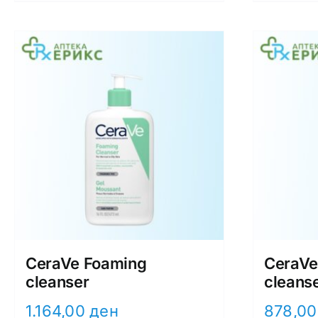
CeraVe Foaming
CeraVe
cleanser
cleans
1.164,00
ден
878,0