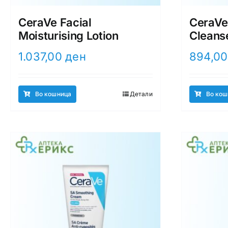
CeraVe Facial
CeraVe
Moisturising Lotion
Cleans
1.037,00
ден
894,0
Во кошница
Детали
Во кош