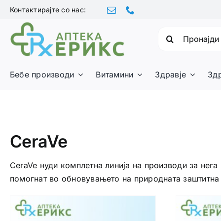
Skip
Контактирајте со нас:
to
content
Барајте:
Бебе производи
Витамини
Здравје
Зд
CeraVe
CeraVe нуди комплетна линија на производи за нега
помогнат во обновувањето на природната заштитна