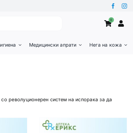
0
игиена
Медицински апрати
Нега на кожа
и со револуционерен систем на испорака за да