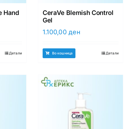
e Hand
CeraVe Blemish Control
Gel
1.100,00
ден
Детали
Во кошница
Детали