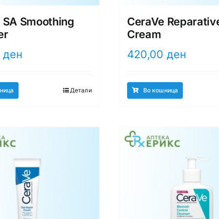
 SA Smoothing
CeraVe Reparativ
er
Cream
0
ден
420,00
ден
ница
Детали
Во кошница