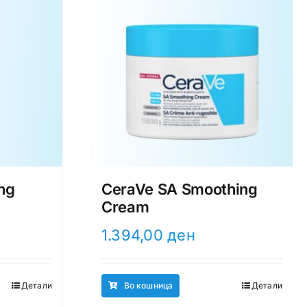
ng
CeraVe SA Smoothing
Cream
1.394,00
ден
Детали
Во кошница
Детали