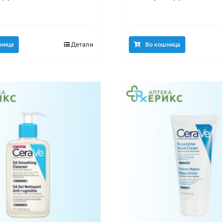
ница
Детали
Во кошница