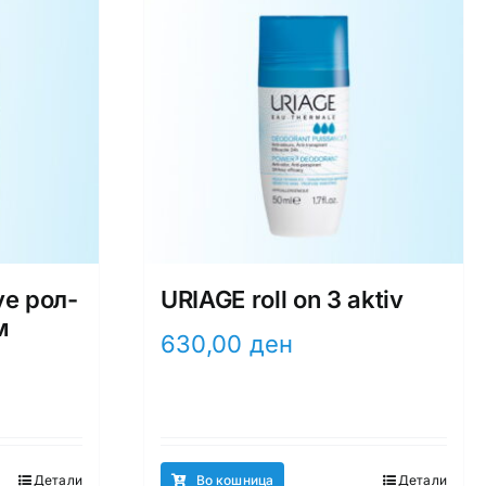
ve рол-
URIAGE roll on 3 aktiv
м
630,00
ден
Детали
Во кошница
Детали