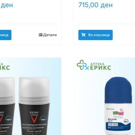
0
ден
715,00
ден
ница
Детали
Во кошница