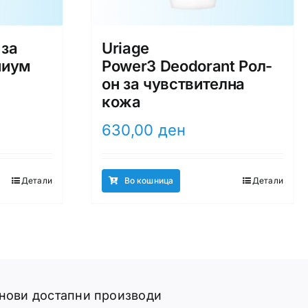
 за
Uriage
ниум
Power3 Deodorant Рол-
он за чувствителна
кожа
630,00
ден
Детали
Во кошница
Детали
 нови достапни производи