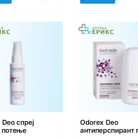
 Deo спреј
Odorex Deo
 потење
антиперспирант r