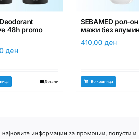
Deodorant
SEBAMED рол-он
ive 48h promo
мажи без алуми
410,00
ден
00
ден
ница
Детали
Во кошница
ги најновите информации за промоции, попусти и