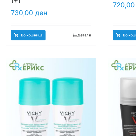
1+1
720,0
730,00
ден
Во кошница
Детали
Во кош