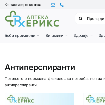
Skip
Контактирајте со нас:
to
content
Барајте:
Бебе производи
Витамини
Здравје
Зд
Антиперспиранти
Потењето е нормална физиолошка потреба, но тоа и
антипреспиранти.