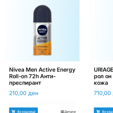
Nivea Men Active Energy
URIAGE
Roll-on 72h Анти-
рол он
преспирант
кожа
210,00
ден
710,00
Во кошница
Детали
Во кош