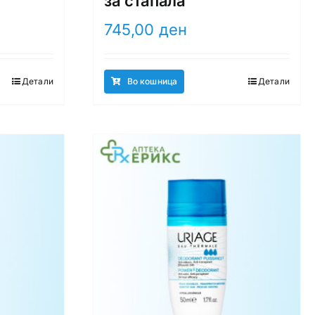
за стапала
745,00
ден
Детали
Во кошница
Детали