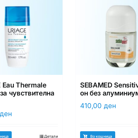
 Eau Thermale
SEBAMED Sensiti
 за чувствителна
он без алуминиу
410,00
ден
ден
ница
Детали
Во кошница