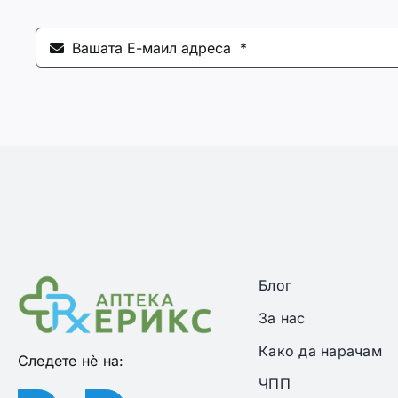
Блог
За нас
Како да нарачам
Следете нѐ на:
ЧПП