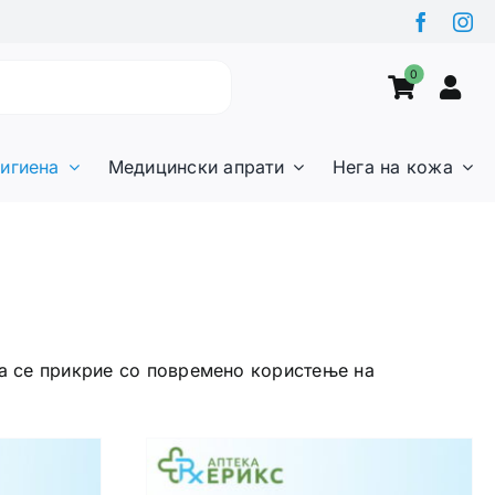
0
игиена
Медицински апрати
Нега на кожа
да се прикрие со повремено користење на