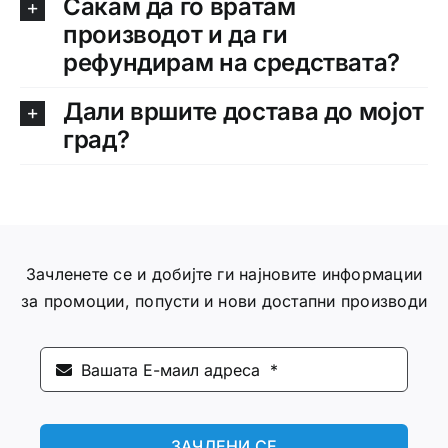
Сакам да го вратам
производот и да ги
Интимно здравје
рефундирам на средствата?
Лична хигиена
Дали вршите достава до мојот
град?
Медицински апрати
Нега на кожа
Зачленете се и добијте ги најновите информации
за промоции, попусти и нови достапни производи
ЗАЧЛЕНИ СЕ