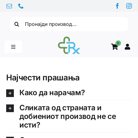
Skip
to
Барајте:
content
0
Toggle
Navigation
Бебе производи
Најчести прашања
Витамини
Како да нарачам?
Сликата од страната и
Здравје
добиениот производ не се
исти?
Здравствени проблеми