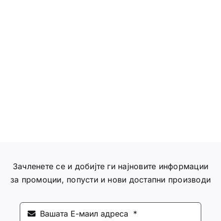
Интимно здравје
Лична хигиена
Медицински апрати
Нега на кожа
Зачленете се и добијте ги најновите информации
за промоции, попусти и нови достапни производи