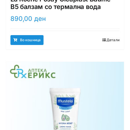
B5 балзам со термална вода
890,00
ден
Во кошница
Детали