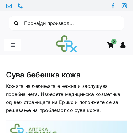
Skip
to
Барајте:
content
0
Toggle
Navigation
Бебе производи
Сува бебешка кожа
Витамини
Кожата на бебињата е нежна и заслужува
посебна нега. Изберете медицинска козметика
од веб страницата на Ерикс и погрижете се за
Здравје
решавање на проблемот со сува кожа.
Здравствени проблеми