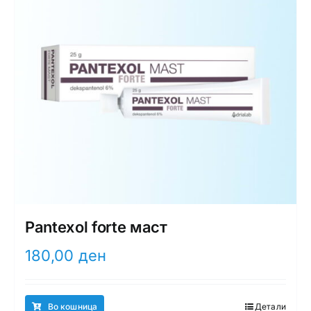
Pantexol forte маст
180,00
ден
Во кошница
Детали