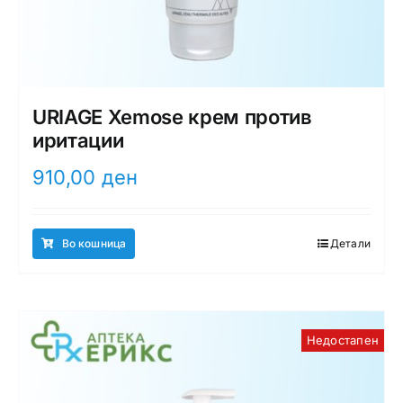
URIAGE Xemose крем против
иритации
910,00
ден
Во кошница
Детали
Недостапен