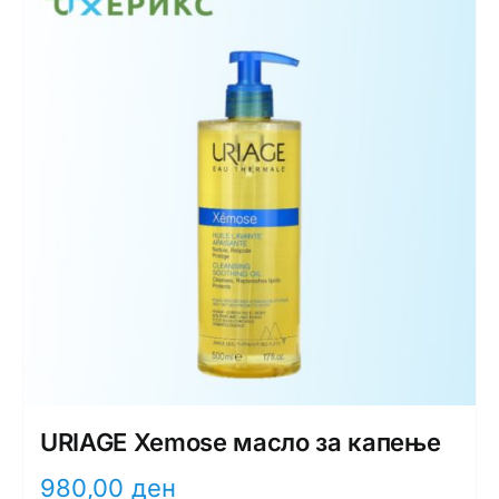
Интимно здравје
Лична хигиена
Медицински апрати
Нега на кожа
URIAGE Xemose масло за капење
980,00
ден