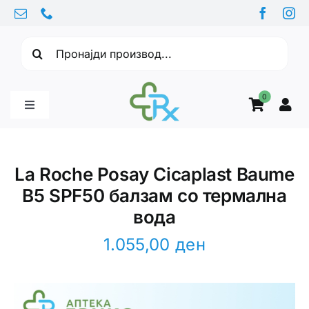
Skip
to
Барајте:
content
0
Toggle
Navigation
Бебе производи
La Roche Posay Cicaplast Baume
B5 SPF50 балзам со термална
Витамини
вода
Здравје
1.055,00
ден
Здравствени проблеми