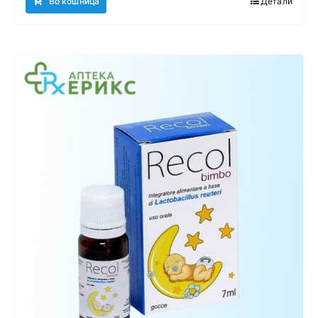
Во кошница
Детали