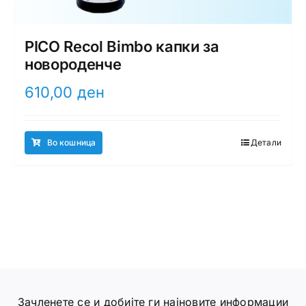
PICO Recol Bimbo капки за
новороденче
610,00
ден
Во кошница
Детали
Зачленете се и добијте ги најновите информации