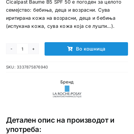
Cicalpast Baume B5 SPF 50 е погоден за целото
семејство: бебиња, деца и возрасни. Сува
иритирана кожа на возрасни, деца и бебиња
(испукана кожа, сува кожа која се лушти…).
Во кошница
La
Roche
SKU:
3337875876940
Posay
Cicaplast
Бренд
Baume
B5
SPF50
балзам
со
Детален опис на производот и
термална
употреба:
вода