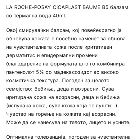
LA ROCHE-POSAY CICAPLAST BAUME B5 балзам
количина
со термална вода 40ml.
Овој смирувачки балсам, кој повеќекратно ја
обновува кожата е посебно наменет за обнова
на чувствителната кожа после иритативен
дерматитис и епидермални промени
благодарение на формулата што го комбинира
пантенолот 5% со мадекасозидот во високо
козметичка текстура. Погоден за целото
семејство: бебиња, деца и возрасни. Сува
иритирана кожа на возрасни, деца и бебиња
(испукана кожа, сува кожа која се лушти…).
Чувство на горење на кожата кај возрасни.
Може да се нанесува на телото, лицето и усните.
Оптимална толеранција, погоден за чувствителна