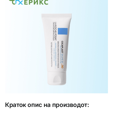
Интимно здравје
Лична хигиена
Медицински апрати
Нега на кожа
Краток опис на производот: