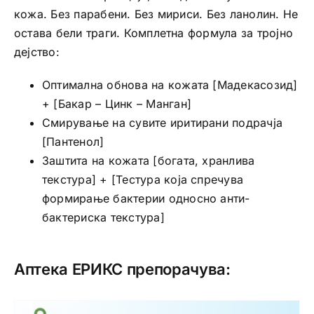
кожа. Без парабени. Без мириси. Без ланолин. Не
остава бели траги. Комплетна формула за тројно
дејство:
Оптимална обнова на кожата [Мадекасозид]
+ [Бакар – Цинк – Манган]
Смирување на сувите иритирани подрачја
[Пантенол]
Заштита на кожата [богата, хранлива
текстура] + [Тестура која спречува
формирање бактерии односно анти-
бактериска текстура]
Аптека ЕРИКС препорачува: