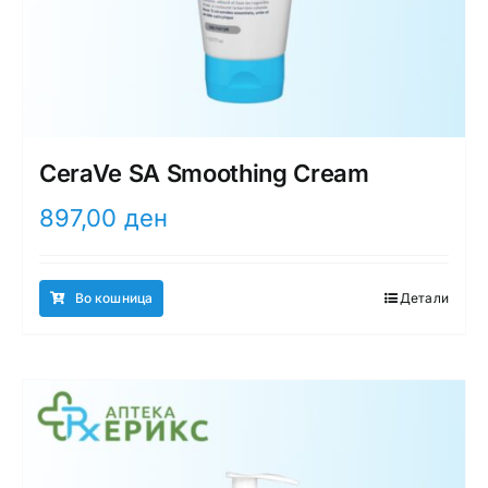
CeraVe SA Smoothing Cream
897,00
ден
Во кошница
Детали