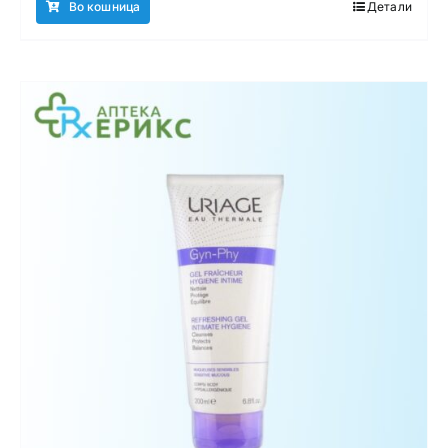
Во кошница
Детали