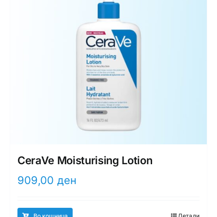
CeraVe Moisturising Lotion
909,00
ден
Во кошница
Детали