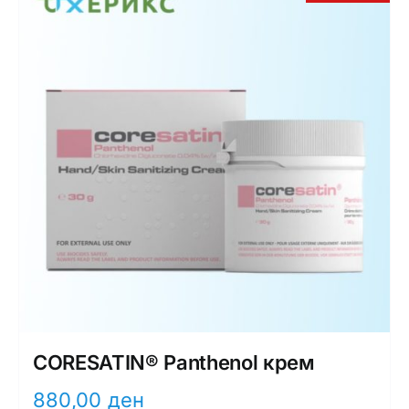
Интимно здравје
Лична хигиена
Медицински апрати
Нега на кожа
CORESATIN® Panthenol крем
880,00
ден