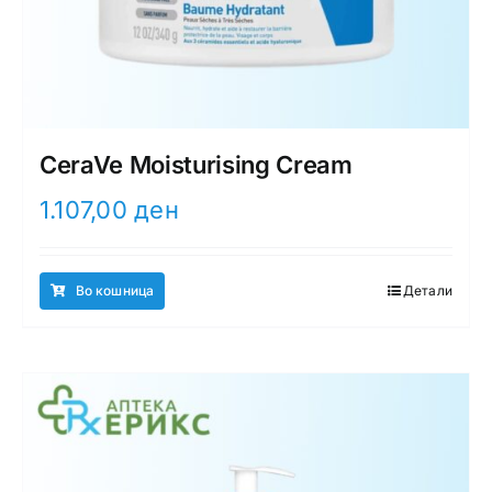
CeraVe Moisturising Cream
1.107,00
ден
Во кошница
Детали