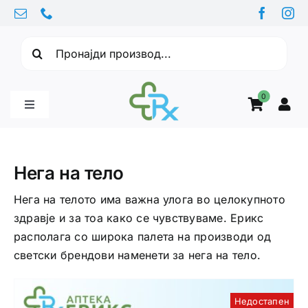
Skip
to
Барајте:
content
0
Toggle
Navigation
Бебе производи
Нега на тело
Витамини
Нега на телото има важна улога во целокупното
здравје и за тоа како се чувствуваме. Ерикс
располага со широка палета на производи од
Здравје
светски брендови наменети за нега на тело.
Здравствени проблеми
Недостапен