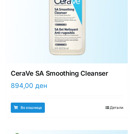
CeraVe SA Smoothing Cleanser
894,00
ден
Во кошница
Детали