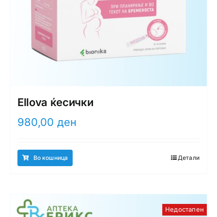
Ellova ќесички
980,00
ден
Во кошница
Детали
Недостапен