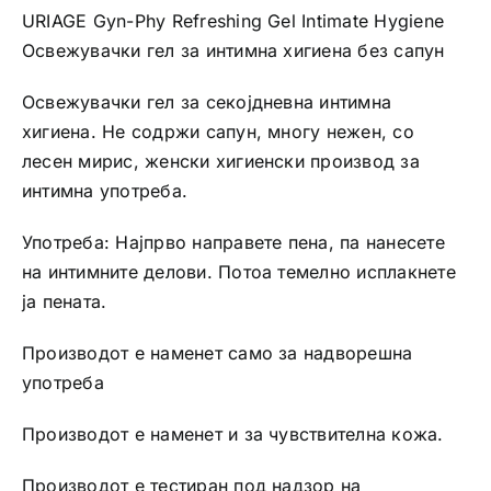
URIAGE Gyn-Phy Refreshing Gel Intimate Hygiene
Освежувачки гел за интимна хигиена без сапун
Освежувачки гел за секојдневна интимна
хигиена. Не содржи сапун, многу нежен, со
лесен мирис, женски хигиенски производ за
интимна употреба.
Употреба: Најпрво направете пена, па нанесете
на интимните делови. Потоа темелно исплакнете
ја пената.
Производот е наменет само за надворешна
употреба
Производот е наменет и за чувствителна кожа.
Производот е тестиран под надзор на