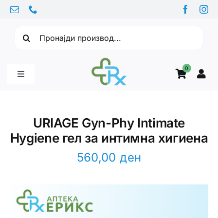
Skip
to
Барајте:
content
0
Toggle
Navigation
Бебе производи
URIAGE Gyn-Phy Intimate
Hygiene гел за интимна хигиена
Витамини
560,00
ден
Здравје
Здравствени проблеми