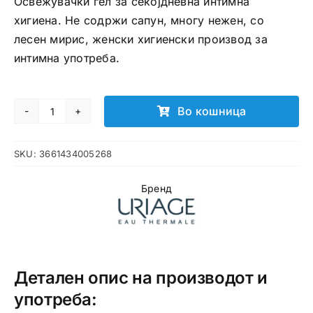
Освежувачки гел за секојдневна интимна
хигиена. Не содржи сапун, многу нежен, со
лесен мирис, женски хигиенски производ за
интимна употреба.
Во кошница
URIAGE
Gyn-
SKU:
3661434005268
Phy
Intimate
Бренд
Hygiene
гел
за
интимна
хигиена
Детален опис на производот и
количина
употреба: