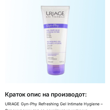
Интимно здравје
Лична хигиена
Медицински апрати
Нега на кожа
Краток опис на производот:
URIAGE Gyn-Phy Refreshing Gel Intimate Hygiene –