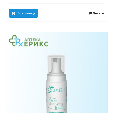
Во кошница
Детали