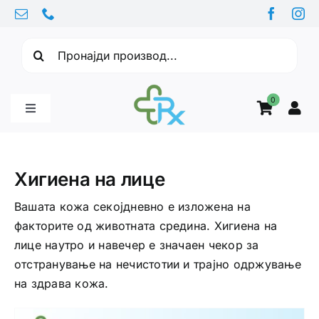
Skip
to
Барајте:
content
0
Toggle
Navigation
Бебе производи
Хигиена на лице
Витамини
Вашата кожа секојдневно е изложена на
факторите од животната средина. Хигиена на
лице наутро и навечер е значаен чекор за
Здравје
отстранување на нечистотии и трајно одржување
на здрава кожа.
Здравствени проблеми