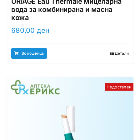
URIAGE Eau Thermale мицеларна
вода за комбинирана и масна
кожа
680,00
ден
Во кошница
Детали
Недостапен