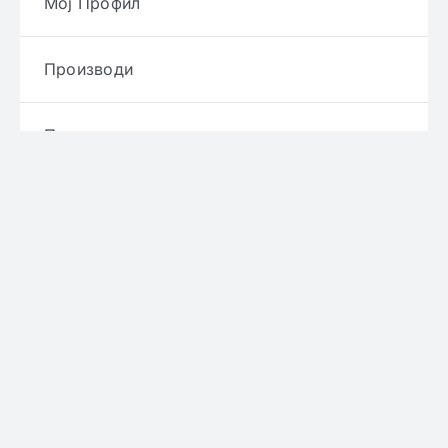
Мој Профил
Производи
Производители
Брендови
Услови и правила
Политика за приватност
Политика за достава