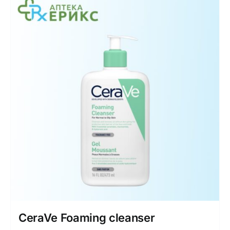
Интимно здравје
Лична хигиена
Медицински апрати
Нега на кожа
CeraVe Foaming cleanser