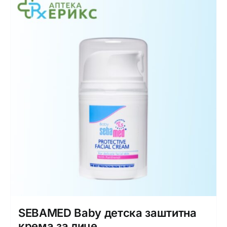
SEBAMED Baby детска заштитна
крема за лице