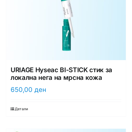
URIAGE Hyseac BI-STICK стик за
локална нега на мрсна кожа
650,00
ден
Детали