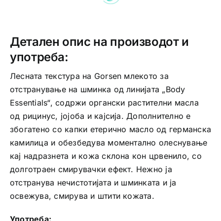
количина
Детален опис на производот и
употреба:
Лесната текстура на Gorsen млекото за
отстранување на шминка од линијата „Body
Essentials“, содржи органски растителни масла
од рицинус, јојоба и кајсија. Дополнително е
збогатено со капки етерично масло од германска
камилица и обезбедува моментално олеснување
кај надразнета и кожа склона кон црвенило, со
долготраен смирувачки ефект. Нежно ја
отстранува нечистотијата и шминката и ја
освежува, смирува и штити кожата.
Употреба: