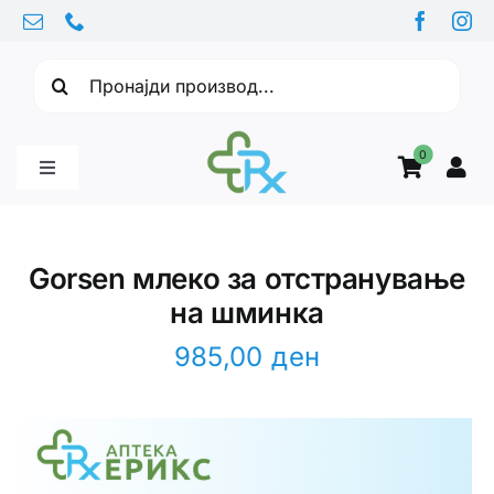
Skip
to
Барајте:
content
0
Toggle
Navigation
Бебе производи
Gorsen млеко за отстранување
на шминка
Витамини
985,00
ден
Здравје
Здравствени проблеми