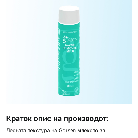
Интимно здравје
Лична хигиена
Медицински апрати
Нега на кожа
Краток опис на производот:
Лесната текстура на Gorsen млекото за