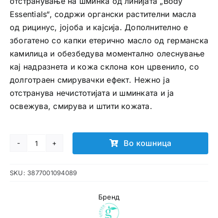
отстранување на шминка од линијата „Body
Essentials“, содржи органски растителни масла
од рицинус, јојоба и кајсија. Дополнително е
збогатено со капки етерично масло од германска
камилица и обезбедува моментално олеснување
кај надразнета и кожа склона кон црвенило, со
долготраен смирувачки ефект. Нежно ја
отстранува нечистотијата и шминката и ја
освежува, смирува и штити кожата.
Во кошница
Gorsen
млеко
SKU:
3877001094089
за
отстранување
Бренд
на
шминка