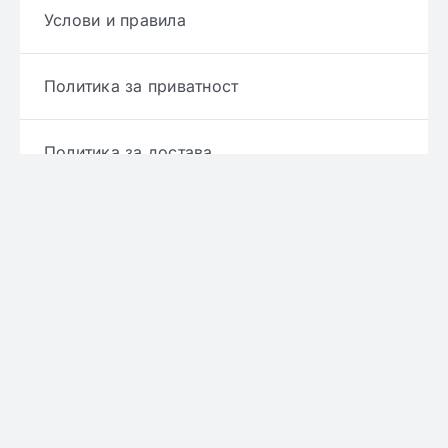
Услови и правила
Политика за приватност
Политика за достава
Политика за враќање производ
Политика за рефундирање
© Copyright 2022 - 2026 | Онлајн аптека ЕРИКС
сите права се задржани