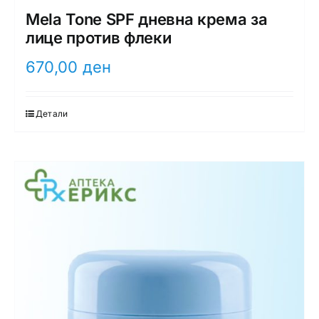
Mela Tone SPF дневна крема за
лице против флеки
670,00
ден
Детали