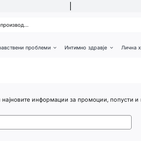
равствени проблеми
Интимно здравје
Лична х
ги најновите информации за промоции, попусти и