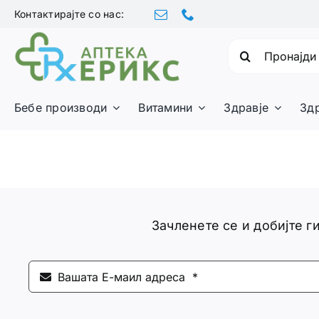
Skip
Контактирајте со нас:
to
content
Барајте:
Бебе производи
Витамини
Здравје
Зд
Зачленете се и добијте 