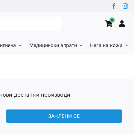
0
игиена
Медицински апрати
Нега на кожа
 нови достапни производи
ЗАЧЛЕНИ СЕ