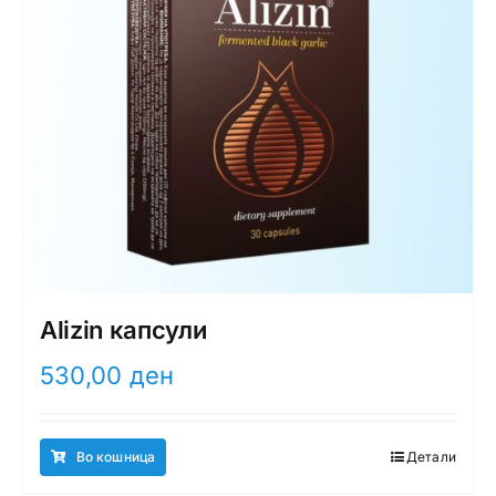
Alizin капсули
530,00
ден
Во кошница
Детали