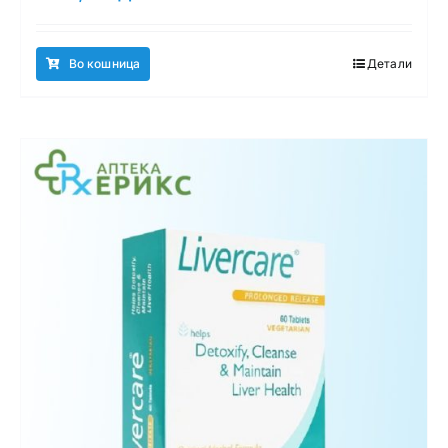
Во кошница
Детали