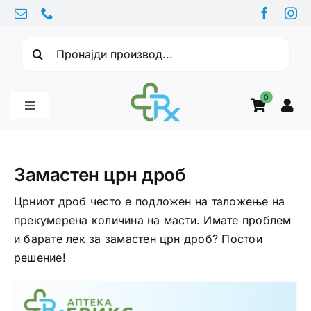
Skip
to
Барајте:
content
0
Toggle
Navigation
Бебе производи
Замастен црн дроб
Витамини
Црниот дроб често е подложен на таложење на
прекумерена количина на масти. Имате проблем
и барате лек за замастен црн дроб? Постои
Здравје
решение!
Здравствени проблеми