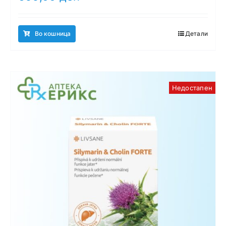
Во кошница
Детали
Недостапен