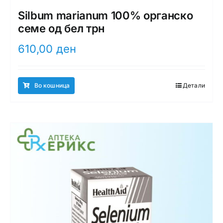
Silbum marianum 100% органско
семе од бел трн
610,00
ден
Во кошница
Детали