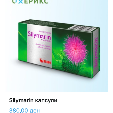
Интимно здравје
Лична хигиена
Медицински апрати
Нега на кожа
Silymarin капсули
380,00
ден