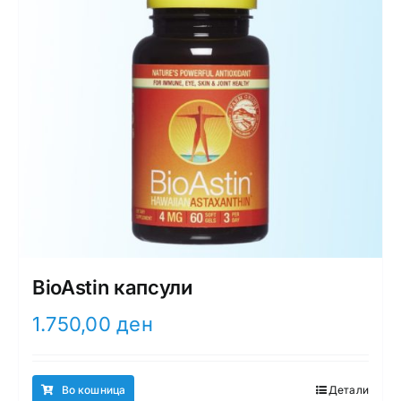
BioAstin капсули
1.750,00
ден
Во кошница
Детали