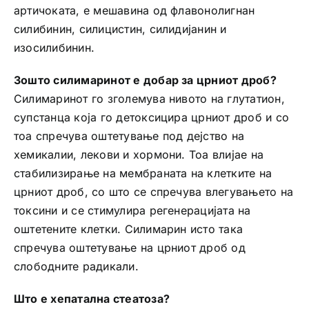
артичоката, е мешавина од флавонолигнан
силибинин, силицистин, силидијанин и
изосилибинин.
Зошто силимаринот е добар за црниот дроб?
Силимаринот го зголемува нивото на глутатион,
супстанца која го детоксицира црниот дроб и со
тоа спречува оштетување под дејство на
хемикалии, лекови и хормони. Тоа влијае на
стабилизирање на мембраната на клетките на
црниот дроб, со што се спречува влегувањето на
токсини и се стимулира регенерацијата на
оштетените клетки. Силимарин исто така
спречува оштетување на црниот дроб од
слободните радикали.
Што е хепатална стеатоза?