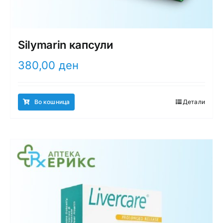
Silymarin капсули
380,00
ден
Во кошница
Детали