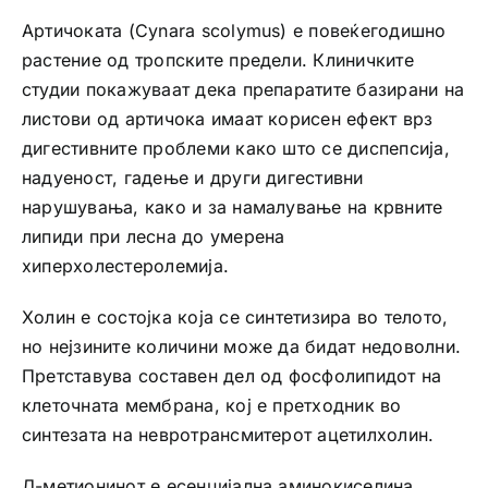
Артичоката (Cynara scolymus) е повеќегодишно
растение од тропските предели. Клиничките
студии покажуваат дека препаратите базирани на
листови од артичока имаат корисен ефект врз
дигестивните проблеми како што се диспепсија,
надуеност, гадење и други дигестивни
нарушувања, како и за намалување на крвните
липиди при лесна до умерена
хиперхолестеролемија.
Холин е состојка која се синтетизира во телото,
но нејзините количини може да бидат недоволни.
Претставува составен дел од фосфолипидот на
клеточната мембрана, кој е претходник во
синтезата на невротрансмитерот ацетилхолин.
Л-метионинот е есенцијална аминокиселина.