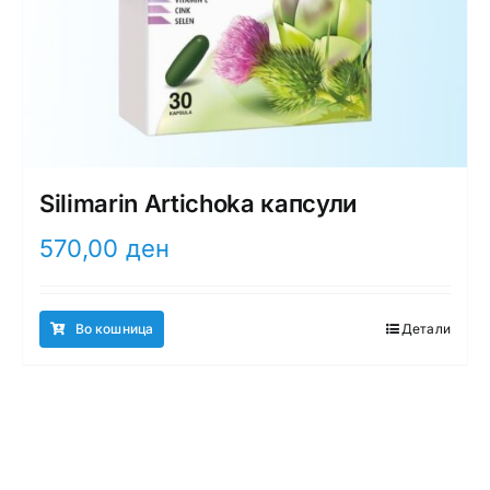
Silimarin Artichoka капсули
570,00
ден
Во кошница
Детали