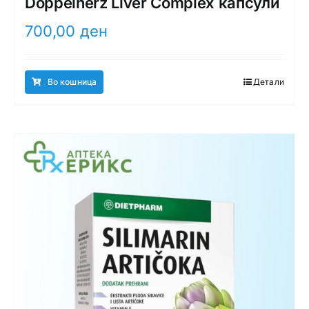
Doppelherz Liver Complex капсули
700,00
ден
Во кошница
Детали