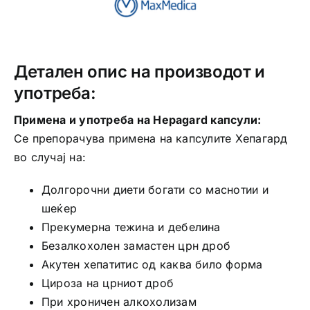
Детален опис на производот и
употреба:
Примена и употреба на Hepagard капсули:
Се препорачува примена на капсулите Хепагард
во случај на:
Долгорочни диети богати со маснотии и
шеќер
Прекумерна тежина и дебелина
Безалкохолен замастен црн дроб
Акутен хепатитис од каква било форма
Цироза на црниот дроб
При хроничен алкохолизам