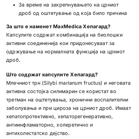
За време на закрепнувањето на црниот
дроб од оштетување од која било причина
За што е наменет MaxMedica Хепагард?
Капсулите содржат комбинација на биолошки
активни соединенија кои придонесуваат за
одржување на нормалната функција на црниот
дроб.
Што содржат капсулите Хепагард?
Млечниот трн (Silybi marianum fructus) и неговата
активна состојка силимарин се користат во
третман на оштетувања, хронични воспалителни
заболувања и при цироза на црниот дроб. Имаат
хепатопротективно, хепаторегенеративно,
антиинфламаторно, холеретично и
антихолестатско дејство.