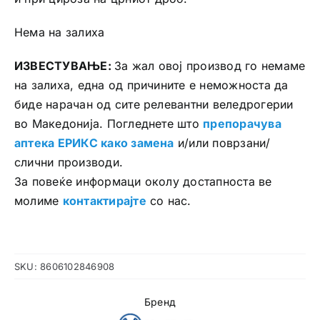
Нема на залиха
ИЗВЕСТУВАЊЕ:
За жал овој производ го немаме
на залиха, една од причините е неможноста да
биде нарачан од сите релевантни веледрогерии
во Македонија. Погледнете што
препорачува
аптека ЕРИКС како замена
и/или поврзани/
слични производи.
За повеќе информаци околу достапноста ве
молиме
контактирајте
со нас.
SKU:
8606102846908
Бренд