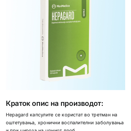
Интимно здравје
Лична хигиена
Медицински апрати
Нега на кожа
Краток опис на производот:
Hepagard капсулите се користат во третман на
оштетувања, хронични воспалителни заболувања
и при цироза на црниот дроб.