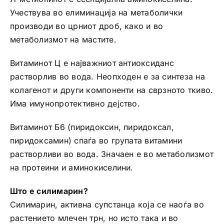
Учествува во елиминација на метаболички
производи во црниот дроб, како и во
метаболизмот на мастите.
Витаминот Ц е најважниот антиоксиданс
растворлив во вода. Неопходен е за синтеза на
колагенот и други компоненти на сврзното ткиво.
Има имунопротективно дејство.
Витаминот Б6 (пиридоксин, пиридоксал,
пиридоксамин) спаѓа во групата витамини
растворливи во вода. Значаен е во метаболизмот
на протеини и аминокиселини.
Што е силимарин?
Силимарин, активна супстанца која се наоѓа во
растението млечен трн, но исто така и во