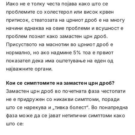
Иако не е толку честа појава како што се
проблемите со холестерол или висок крвен
притисок, стеатозата на црниот дроб е на многу
начини еднаква на овие проблеми и всушност е
проблем познат како замастен црн дроб.
Присуството на маснотии во црниот дроб е
нормално, но ако надмине 5% тоа е првиот
показател дека има оштетување на еден од
најважните органи.
Кои се симптомите на замастен црн дроб?
Замастен црн дроб во почетната фаза честопати
не е придружен со никакви симптоми, поради
што се нарекува и „тивка болест“. Во понапредна
фаза може да се јават нетипични симптоми како
што се: