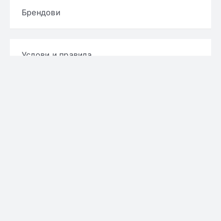
Брендови
Услови и правила
Политика за приватност
Политика за достава
Политика за враќање производ
Политика за рефундирање