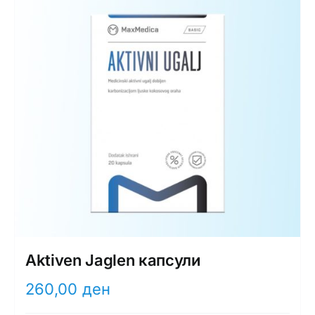
Интимно здравје
Лична хигиена
Медицински апрати
Нега на кожа
Aktiven Jaglen капсули
260,00
ден