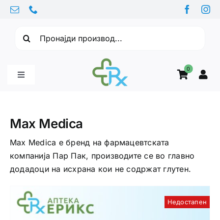
Skip
to
Барајте:
content
0
Toggle
Navigation
Бебе производи
Max Medica
Витамини
Max Medica е бренд на фармацевтската
компанија Пар Пак, производите се во главно
додадоци на исхрана кои не содржат глутен.
Здравје
Недостапен
Здравствени проблеми