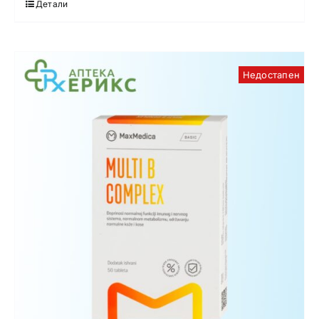
Детали
Недостапен