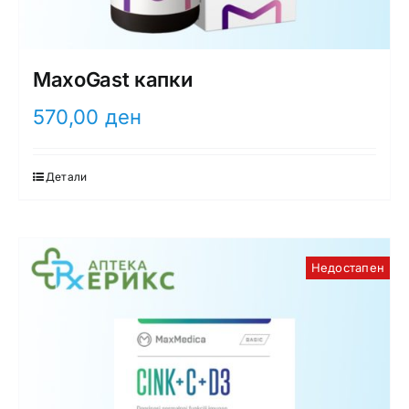
MaxoGast капки
570,00
ден
Детали
Недостапен