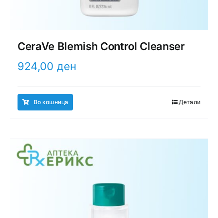
CeraVe Blemish Control Cleanser
924,00
ден
Во кошница
Детали