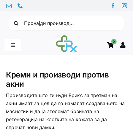
Skip
to
Барајте:
content
0
Toggle
Navigation
Бебе производи
Креми и производи против
акни
Витамини
Производите што ги нуди Ерикс за третман на
акни имаат за цел да го намалат создавањето на
Здравје
маснотии и да ја зголемат брзината на
регенерација на клетките на кожата за да
Здравствени проблеми
спречат нови дамки.