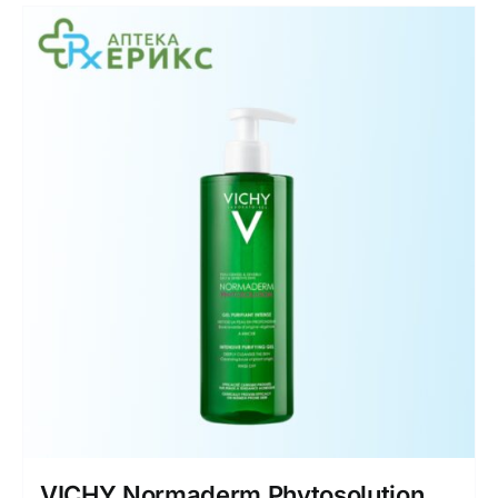
VICHY Normaderm Phytosolution