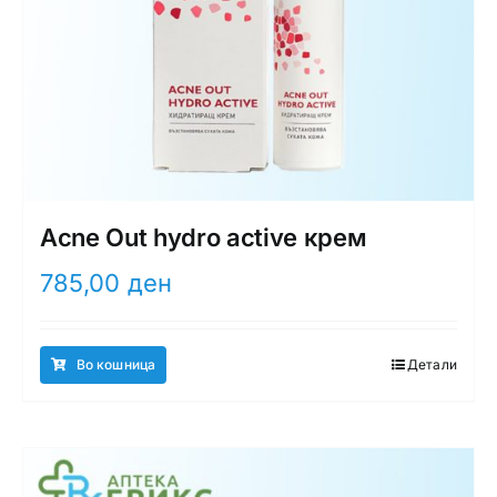
Acne Out hydro activе крем
785,00
ден
Во кошница
Детали