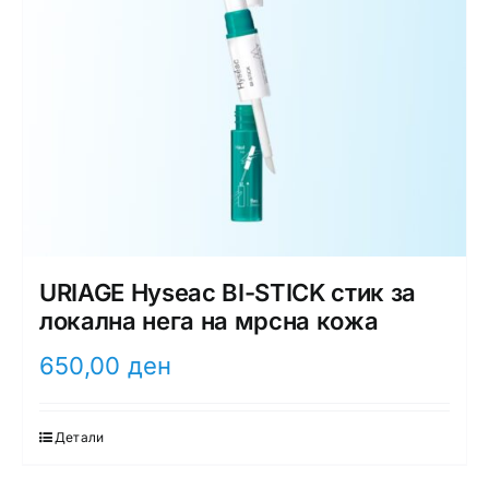
URIAGE Hyseac BI-STICK стик за
локална нега на мрсна кожа
650,00
ден
Детали