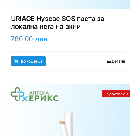
URIAGE Hyseac SOS паста за
локална нега на акни
780,00
ден
Во кошница
Детали
Недостапен