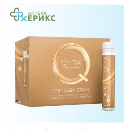
Интимно здравје
Лична хигиена
Медицински апрати
Нега на кожа