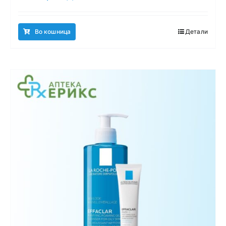
Во кошница
Детали