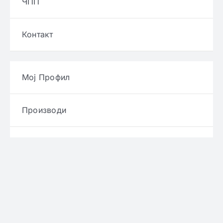
ЧПП
Контакт
Мој Профил
Производи
Производители
Брендови
Услови и правила