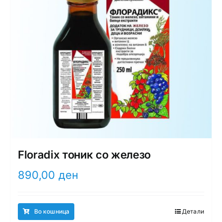
Floradix тоник со железо
890,00
ден
Во кошница
Детали