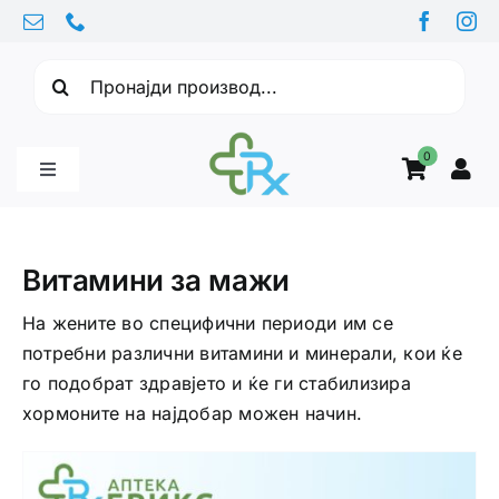
Skip
to
Барајте:
content
0
Toggle
Navigation
Бебе производи
Витамини за мажи
Витамини
На жените во специфични периоди им се
потребни различни витамини и минерали, кои ќе
го подобрат здравјето и ќе ги стабилизира
Здравје
хормоните на најдобар можен начин.
Здравствени проблеми