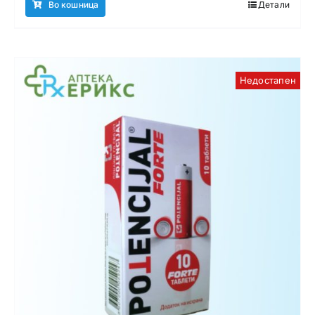
Во кошница
Детали
Недостапен