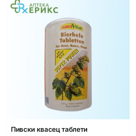
Пивски квасец таблети