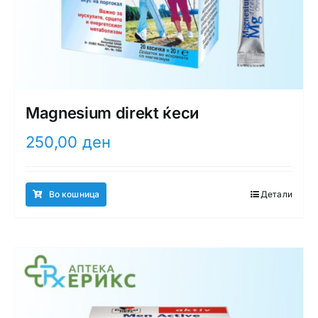
Magnesium direkt ќеси
250,00
ден
Во кошница
Детали