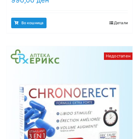
Во кошница
Детали
Недостапен