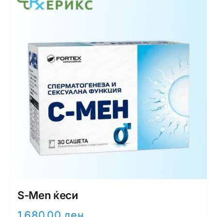
S-Men ќеси
1.680,00
ден