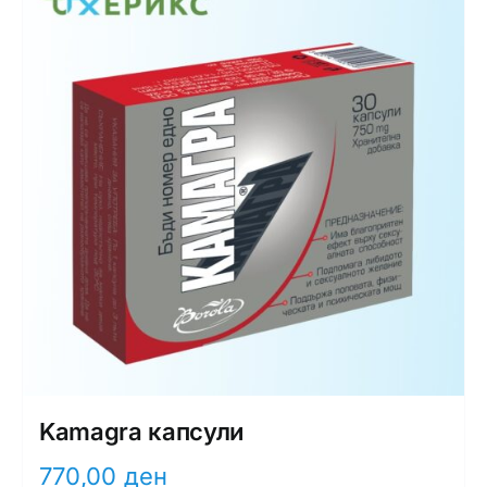
Интимно здравје
Лична хигиена
Медицински апрати
Нега на кожа
Kamagra капсули
770,00
ден