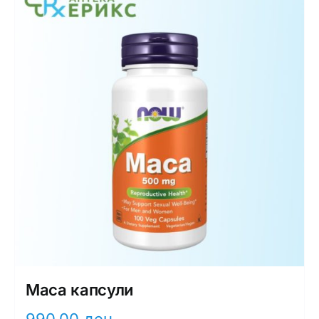
Maca капсули
990,00
ден