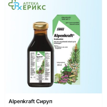
Интимно здравје
Лична хигиена
Медицински апрати
Нега на кожа
Alpenkraft Сируп