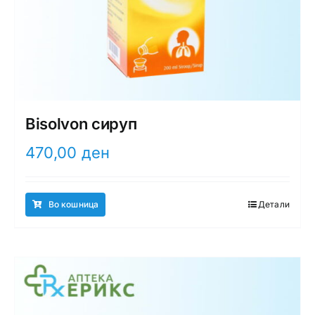
Bisolvon сируп
470,00
ден
Во кошница
Детали