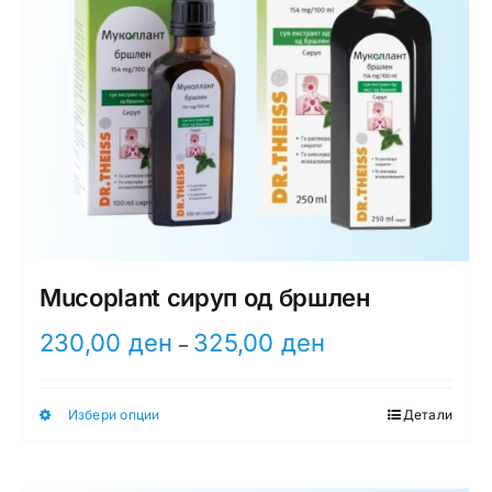
Mucoplant сируп од бршлен
Price
230,00
ден
325,00
ден
–
range:
230,00 ден
Избери опции
Детали
through
This
325,00 ден
product
has