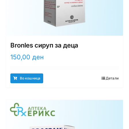
Bronles сируп за деца
150,00
ден
Во кошница
Детали