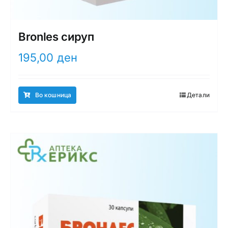
Bronles сируп
195,00
ден
Во кошница
Детали