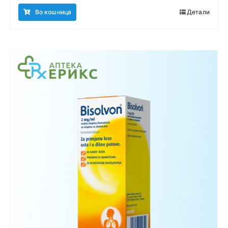
Во кошница
Детали