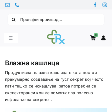
Skip
to
Барајте:
content
0
Toggle
Navigation
Бебе производи
Влажна кашлица
Витамини
Продуктивна, влажна кашлица е кога постои
прекумерно создавање на густ секрет кој често
пати тешко се искашлува, затоа потребни се
Здравје
експекторанси кои ќе помогнат за полесно
исфрлање на секретот.
Здравствени проблеми