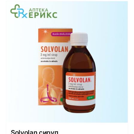
Solvolan сируп