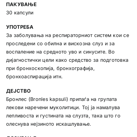
ПАКУВАЊЕ
30 капсули
УПОТРЕБА
За заболувања на респираторниот систем кои се
проследени со обилна и вискозна слуз и за
воспаление на средното уво и синусите. Во
дијагностички цели како средство за подготовка
при бронхоскопија, бронхографија,
бронхоаспирација итн.
ДЕЈСТВО
Бронлес (Bronles kapsuli) припаѓа на групата
лекови наречени муколитици. Тој ја намалува
лепливоста и густината на слузта, така што го
олеснува нејзиното искашлување.