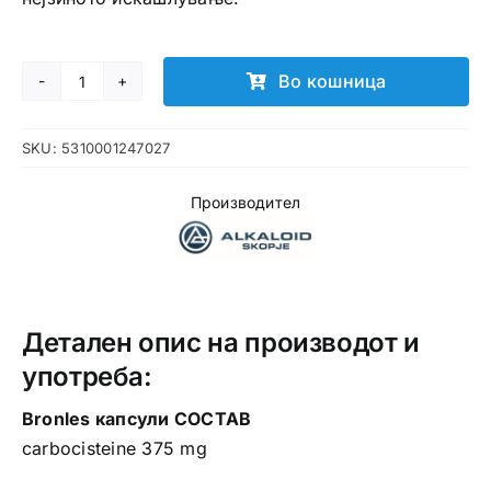
Во кошница
Bronles
капсули
SKU:
5310001247027
количина
Производител
Детален опис на производот и
употреба:
Bronles капсули СОСТАВ
carbocisteine 375 mg