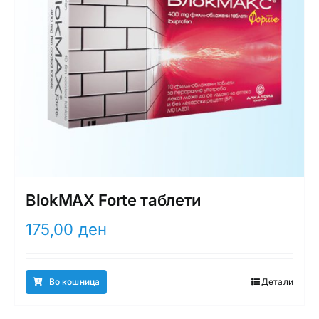
BlokMAX Forte таблети
175,00
ден
Во кошница
Детали