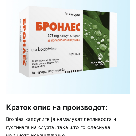
Интимно здравје
Лична хигиена
Медицински апрати
Нега на кожа
Краток опис на производот:
Bronles капсулите ја намалуват лепливоста и
густината на слузта, така што го олеснува
нејзиното искашлување.