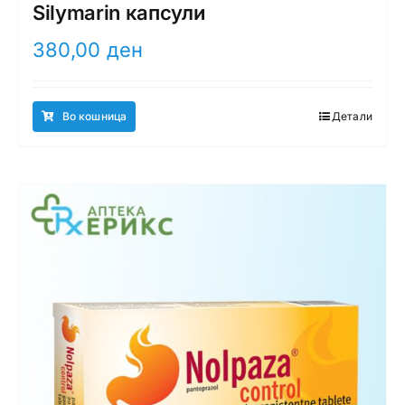
Silymarin капсули
380,00
ден
Во кошница
Детали