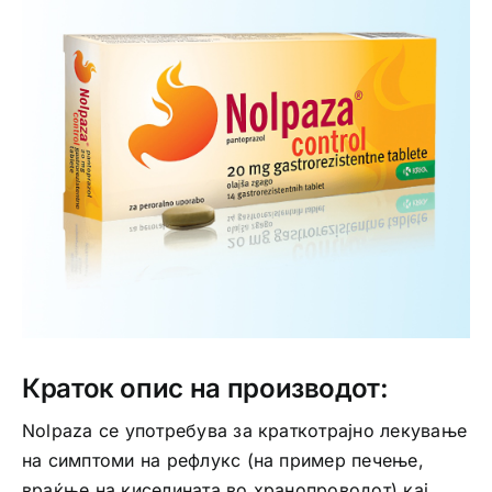
Интимно здравје
Лична хигиена
Медицински апрати
Нега на кожа
Краток опис на производот:
Nolpaza се употребува за краткотрајно лекување
на симптоми на рефлукс (на пример печење,
враќње на киселината во хранопроводот) кај