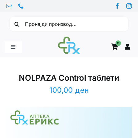
Skip
to
Барајте:
content
0
Toggle
Navigation
Бебе производи
NOLPAZA Control таблети
Витамини
100,00
ден
Здравје
Здравствени проблеми