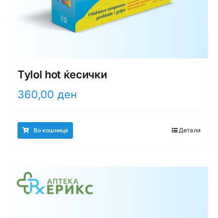
Tylol hot ќесички
360,00
ден
Во кошница
Детали