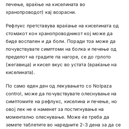
печење, враќње на киселината во
хранопроводот) кај возрасни.
Рефлукс претставува враќање на киселината од
стомакот кон хранопроводникот кој може да
биде воспален и да боли. Поради тоа може да
почувствувате симптоми на болка и печење од
пределот на градите па нагоре, се до грлото
(жегавица) и кисел вкус во устата (враќање на
киселината).
По само еден ден од лекувањето со Nolpaza
control, може да почувствувате олеснување на
симптомите на рефлукс, киселина и печење, но
овој лек не е наменет за постигнување на
моментално олеснување. Може ќе треба да
земете таблетите во наредните 2-3 дена за да се