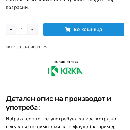
возрасни.
Во кошница
NOLPAZA
Control
SKU:
3838989600525
таблети
количина
Производител
Детален опис на производот и
употреба:
Nolpaza control се употребува за краткотрајно
лекување на симптоми на рефлукс (на пример