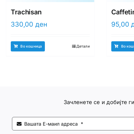
Trachisan
Caffeti
330,00
ден
95,00
Во кошница
Детали
Во кош
Зачленете се и добијте 