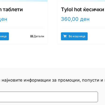
n таблети
Tylol hot ќесички
ден
360,00
ден
ница
Детали
Во кошница
ги најновите информации за промоции, попусти и