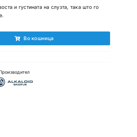
воста и густината на слузта, така што го
е.
Во кошница
Производител