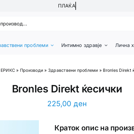
равствени проблеми
Интимно здравје
Лична х
 ЕРИКС
»
Производи
»
Здравствени проблеми
»
Bronles Direkt
Bronles Direkt ќесички
225,00
ден
Краток опис на произ