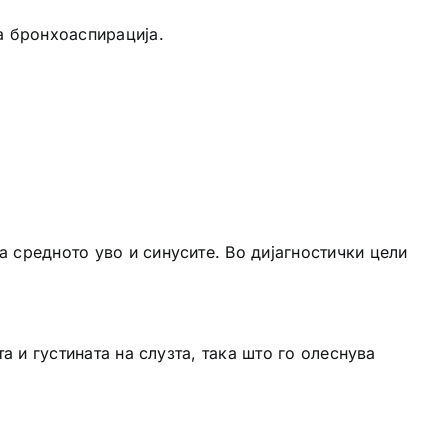
за бронхоаспирација.
 средното уво и синусите. Во дијагностички цели
а и густината на слузта, така што го олеснува