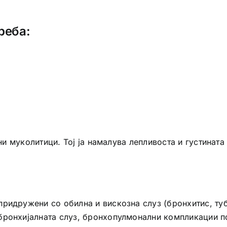
реба:
 муколитици. Тој ја намалува лепливоста и густината н
придружени со обилна и вискозна слуз (бронхитис, ту
бронхијалната слуз, бронхопулмонални компликации по