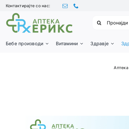
Skip
Контактирајте со нас:
to
content
Барајте:
Бебе производи
Витамини
Здравје
Зд
Аптека