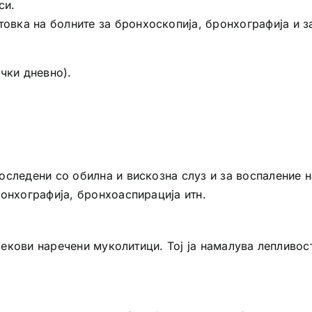
си.
товка на болните за бронхоскопија, бронхографија и 
чки дневно).
следени со обилна и вискозна слуз и за воспаление на
онхографија, бронхоаспирација итн.
 лекови наречени муколитици. Тој ја намалува лепливост