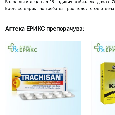
Возрасни и деца над 15 години:вообичаена доза е 7
Бронлес директ не треба да трае подолго од 5 дена
Аптека ЕРИКС препорачува: