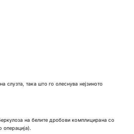
а слузта, така што го олеснува нејзиното
беркулоза на белите дробови комплицирана со
 операција).