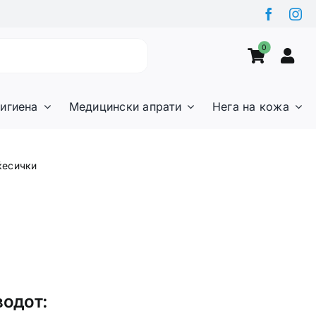
0
игиена
Медицински апрати
Нега на кожа
 ќесички
водот: