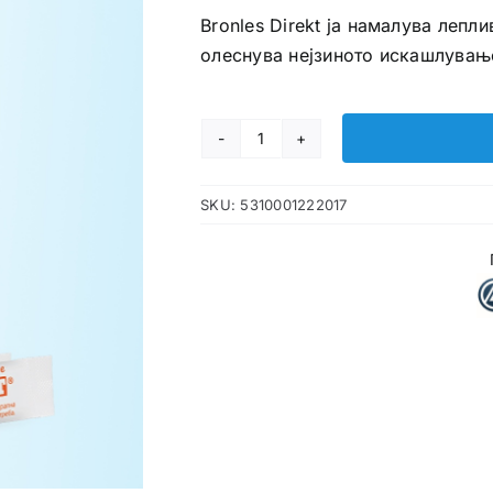
Bronles Direkt ја намалува лепли
олеснува нејзиното искашлувањ
Bronles
Direkt
SKU:
5310001222017
ќесички
количина