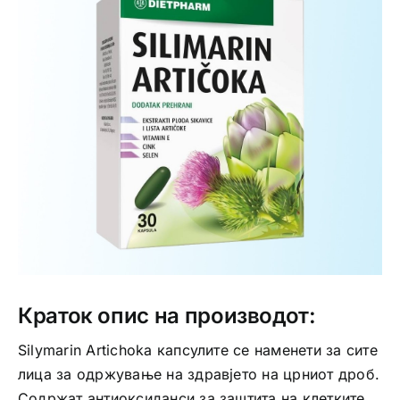
Интимно здравје
Лична хигиена
Медицински апрати
Нега на кожа
Краток опис на производот:
Silymarin Artichoka капсулите се наменети за сите
лица за одржување на здравјето на црниот дроб.
Содржат антиоксиданси за заштита на клетките