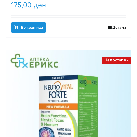
175,00
ден
Во кошница
Детали
Недостапен