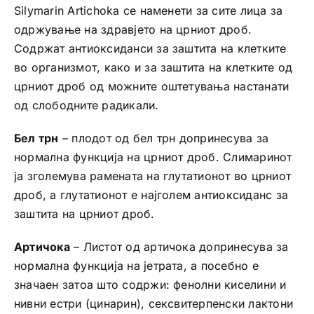
Silymarin Artichoka се наменети за сите лица за
одржување на здравјето на црниот дроб.
Содржат антиоксиданси за заштита на клетките
во организмот, како и за заштита на клетките од
црниот дроб од можните оштетувања настанати
од слободните радикали.
Бел трн
– плодот од бел трн допринесува за
нормална функција на црниот дроб. Слимаринот
ја зголемува рамената на глутатионот во црниот
дроб, а глутатионот е најголем антиоксиданс за
заштита на црниот дроб.
Артичока
– Листот од артичока допринесува за
нормална функција на јетрата, а посебно е
значаен затоа што содржи: фенолни киселини и
нивни естри (цинарин), сексвитерпенски лактони