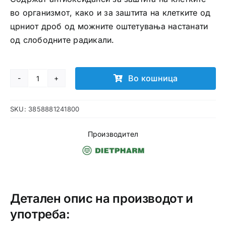
во организмот, како и за заштита на клетките од
црниот дроб од можните оштетувања настанати
од слободните радикали.
Во кошница
Silimarin
Artichoka
SKU:
3858881241800
капсули
количина
Производител
Детален опис на производот и
употреба: