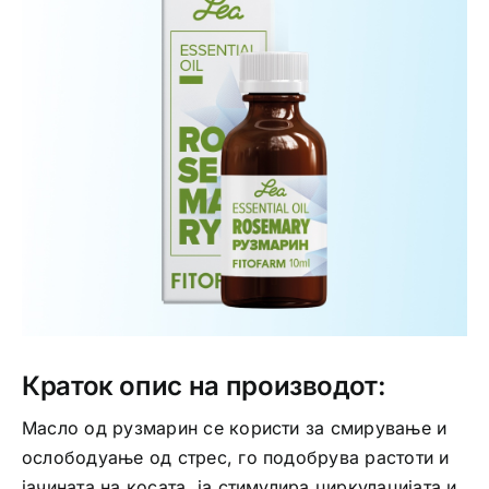
Интимно здравје
Лична хигиена
Медицински апрати
Нега на кожа
Краток опис на производот:
Масло од рузмарин се користи за смирување и
ослободуање од стрес, го подобрува растоти и
јачината на косата, ја стимулира циркулацијата и