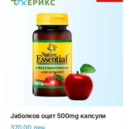
Јаболков оцет 500mg капсули
370,00
ден