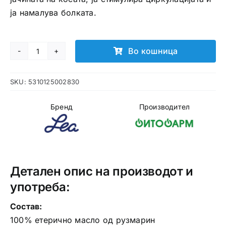
ја намалува болката.
Во кошница
Етерично
масло
SKU:
5310125002830
од
рузмарин
Бренд
Производител
количина
Детален опис на производот и
употреба:
Состав:
100% етерично масло од рузмарин