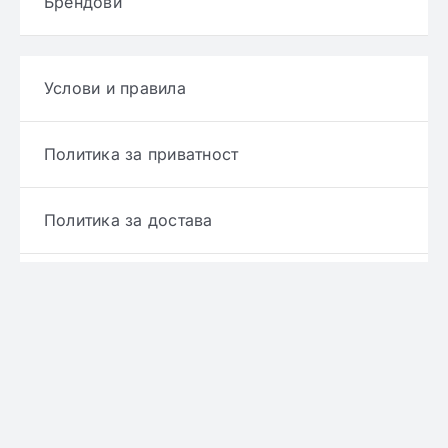
Брендови
Услови и правила
Политика за приватност
Политика за достава
Политика за враќање производ
Политика за рефундирање
© Copyright 2022 - 2026 | Онлајн аптека ЕРИКС