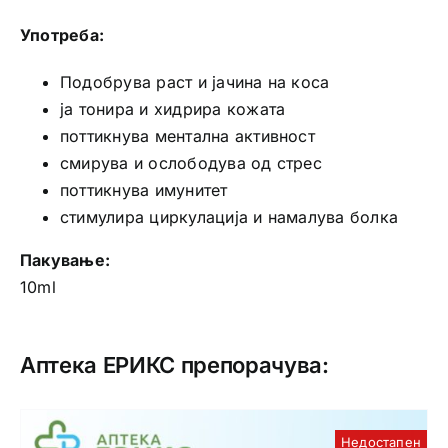
Употреба:
Подобрува раст и јачина на коса
ја тонира и хидрира кожата
поттикнува ментална активност
смирува и ослободува од стрес
поттикнува имунитет
стимулира циркулација и намалува болка
Пакување:
10ml
Аптека ЕРИКС препорачува:
Недостапен