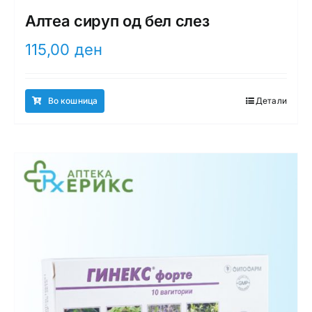
Алтеа сируп од бел слез
115,00
ден
Во кошница
Детали