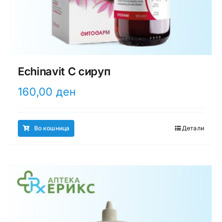
Echinavit C сируп
160,00
ден
Во кошница
Детали