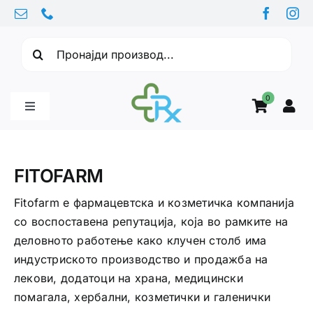
Skip
to
Барајте:
content
0
Toggle
Navigation
Бебе производи
FITOFARM
Витамини
Fitofarm е фармацевтска и козметичка компанија
со воспоставена репутација, која во рамките на
деловното работење како клучен столб има
Здравје
индустриското производство и продажба на
лекови, додатоци на храна, медицински
Здравствени проблеми
помагала, хербални, козметички и галенички