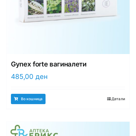
Gynex forte вагиналети
485,00
ден
Во кошница
Детали