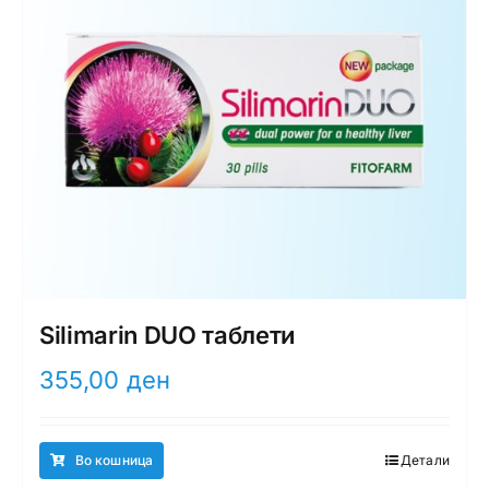
Silimarin DUO таблети
355,00
ден
Во кошница
Детали