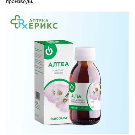
производи.
Интимно здравје
Лична хигиена
Медицински апрати
Нега на кожа