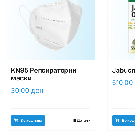
KN95 Репсираторни
Jabucn
маски
510,00
30,00
ден
Во кошница
Детали
Во кош