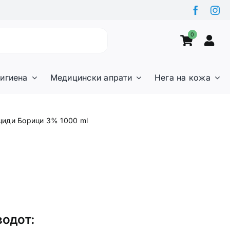
0
игиена
Медицински апрати
Нега на кожа
циди Борици 3% 1000 ml
водот: