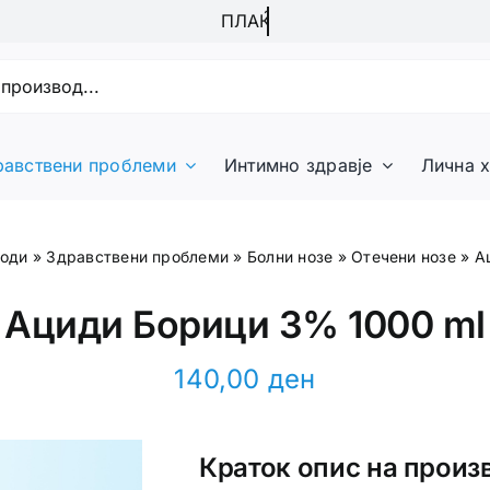
равствени проблеми
Интимно здравје
Лична х
оди
»
Здравствени проблеми
»
Болни нозе
»
Отечени нозе
»
А
Ациди Борици 3% 1000 ml
140,00
ден
Краток опис на произ