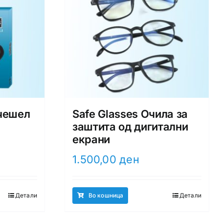
чешел
Safe Glasses Очила за
заштита од дигитални
екрани
1.500,00
ден
Детали
Во кошница
Детали