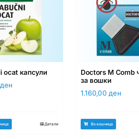
i ocat капсули
Doctors M Comb 
за вошки
ден
1.160,00
ден
ница
Детали
Во кошница