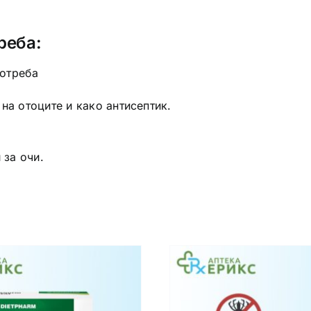
реба:
потреба
на отоците и како антисептик.
 за очи.