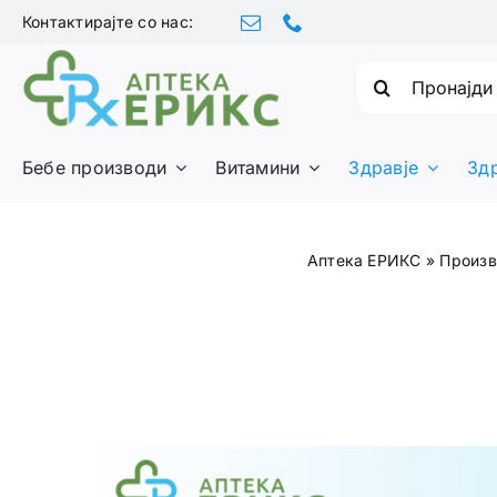
Skip
Контактирајте со нас:
to
content
Барајте:
Бебе производи
Витамини
Здравје
Зд
Аптека ЕРИКС
»
Произв