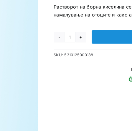
Растворот на борна киселина се
намалување на отоците и како а
Ациди
Борици
SKU:
5310125000188
3%
1000
ml
количина