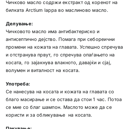
Чичково масло содржи екстракт од коренот на
билката Arctium lappa во маслиново масло.
Делување:
Чичковото масло има антибактериско и
антисептично дејство. Помага при себореични
промени на кожата на главата. Успешно спречува
и отстранува првут, го спречува опаѓањето на
косата, го зајакнува влакното, давајќи и сјај,
волумен и виталност на косата.
Употреба:
Се нанесува на косата и кожата на главата со
благо масирање и се остава да стои 1 час. Потоа
се мие со благ шампон. Маслото може да се
користи и за обликување на косата.
Пакување: