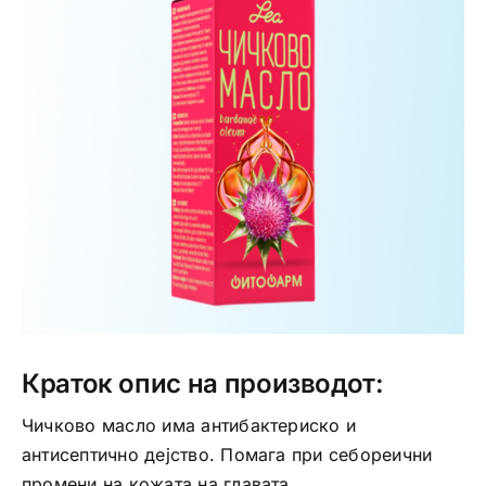
Интимно здравје
Лична хигиена
Медицински апрати
Нега на кожа
Краток опис на производот:
Чичково масло има антибактериско и
антисептично дејство. Помага при себореични
промени на кожата на главата.