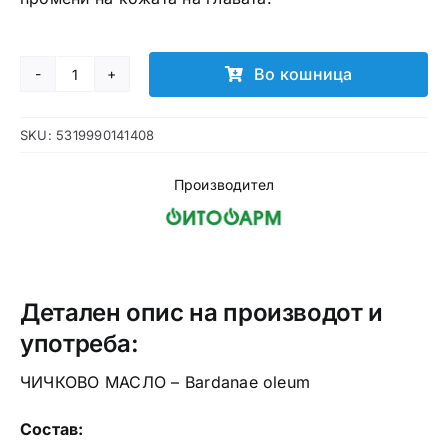
Во кошница
Чичково
масло
SKU:
5319990141408
количина
Производител
Детален опис на производот и
употреба:
ЧИЧКОВО МАСЛО – Bardanae оleum
Состав: