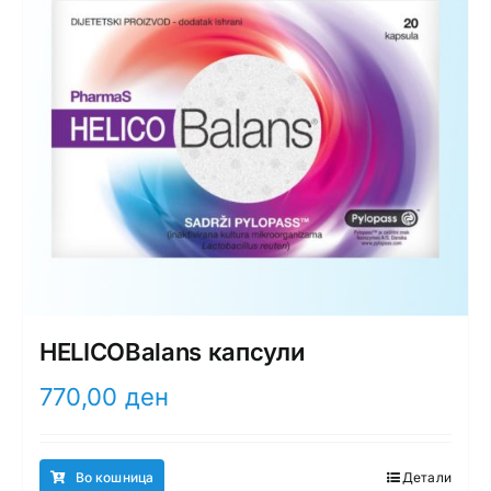
HELICOBalans капсули
770,00
ден
Во кошница
Детали