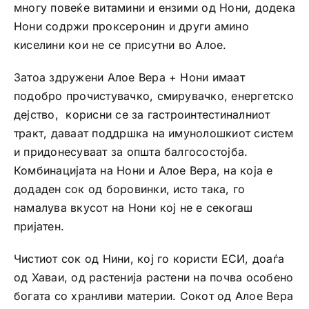
многу повеќе витамини и ензими од Нони, додека
Нони содржи проксеронин и други амино
киселини кои не се присутни во Алое.
Затоа здружени Алое Вера + Нони имаат
подобро прочистувачко, смирувачко, енергетско
дејство, корисни се за гастроинтестиналниот
тракт, даваат поддршка на имунолошкиот систем
и придонесуваат за општа балгосостојба.
Комбинацијата на Нони и Алое Вера, на која е
додаден сок од боровинки, исто така, го
намалува вкусот на Нони кој не е секогаш
пријатен.
Чистиот сок од Нини, кој го користи ЕСИ, доаѓа
од Хаваи, од растенија растени на почва особено
богата со хранливи материи. Сокот од Алое Вера