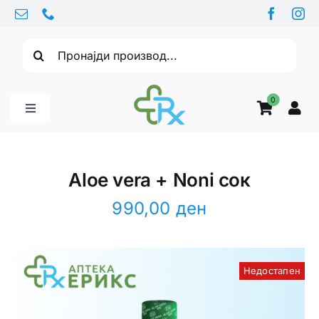
Skip
to
Барајте:
content
0
Toggle
Navigation
Бебе производи
Aloe vera + Noni сок
Витамини
990,00
ден
Здравје
Недостапен
Здравствени проблеми