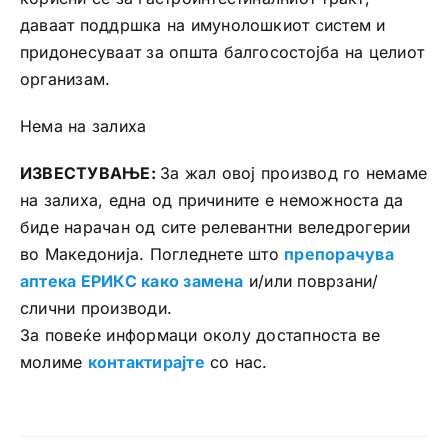
даваат поддршка на имунолошкиот систем и
придонесуваат за општа балгосостојба на целиот
организам.
Нема на залиха
ИЗВЕСТУВАЊЕ:
За жал овој производ го немаме
на залиха, една од причините е неможноста да
биде нарачан од сите релевантни веледрогерии
во Македонија. Погледнете што
препорачува
аптека ЕРИКС како замена
и/или поврзани/
слични производи.
За повеќе информаци околу достапноста ве
молиме
контактирајте
со нас.