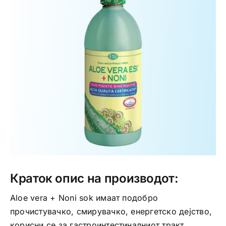
Интимно здравје
Лична хигиена
Медицински апрати
Нега на кожа
Краток опис на производот:
Aloe vera + Noni sok имаат подобро
прочистувачко, смирувачко, енергетско дејство,
корисни се за гастроинтестиналниот тракт,