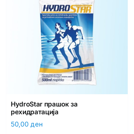
HydroStar прашок за
рехидратација
50,00
ден