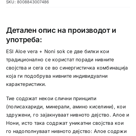
SKU:
8008843007486
Детален опис на производот и
употреба:
ESI Aloe vera + Noni sok се две билки кои
традиционално се користат поради нивните
својства и сега се во синергистичка комбинација
која ги подобрува нивните индивидуални
карактеристики.
Тие содржат некои слични принципи
(полисахариди, минерали, амино киселини), кои
здружени, го зајакнуваат нивното дејство. Алое и
Нони, исто така содржат уникатни својства кои
го надополнуваат нивното дејство: Алое содржи