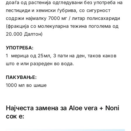
доаѓа од растенија одгледувани без употреба на
пестициди и хемиски ѓубрива, со сигурност
содржи најмалку 7000 мг / литар полисахариди
(фракција со молекуларна тежина поголема од
20.000 Далтон)
УПОТРЕБА:
1 мерица од 25мл, 3 пати на ден, таков каков
што е или разреден во вода.
ПАКУВАЊЕ:
1000 мл во шише
Најчеста замена за Aloe vera + Noni
сок е: