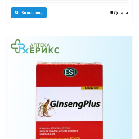
Во кошница
Детали