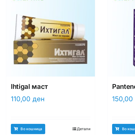
Ihtigal маст
Panten
110,00
ден
150,00
Во кошница
Детали
Во кош