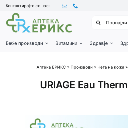
Skip
Контактирајте со нас:
to
content
Барајте:
Бебе производи
Витамини
Здравје
Зд
Аптека ЕРИКС
»
Производи
»
Нега на кожа
URIAGE Eau Therm