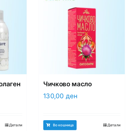
колаген
Чичково масло
130,00
ден
Детали
Во кошница
Детали