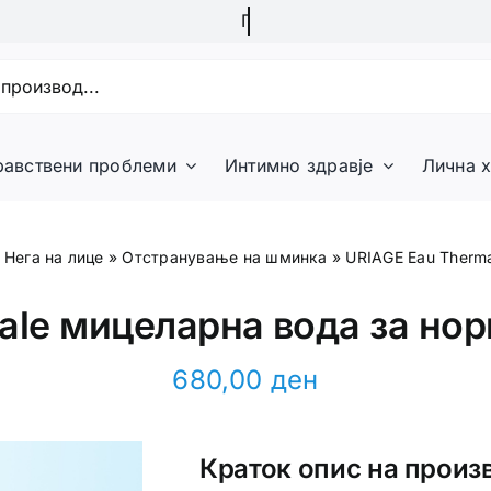
равствени проблеми
Интимно здравје
Лична х
»
Нега на лице
»
Отстранување на шминка
»
URIAGE Eau Therm
ale мицеларна вода за нор
680,00
ден
Краток опис на произ