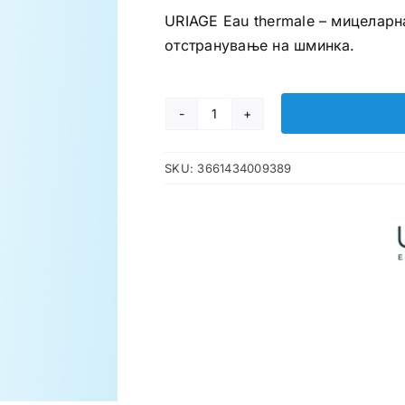
URIAGE Eau thermale – мицеларн
отстранување на шминка.
URIAGE
Eau
SKU:
3661434009389
Thermale
мицеларна
вода
за
нормална
и
сува
кожа
количина