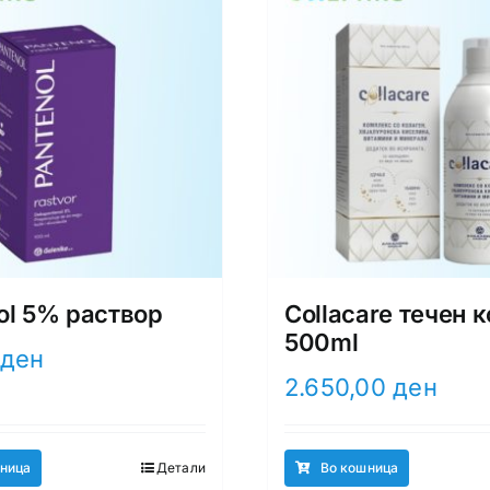
ol 5% раствор
Collacare течен 
500ml
ден
2.650,00
ден
ница
Детали
Во кошница