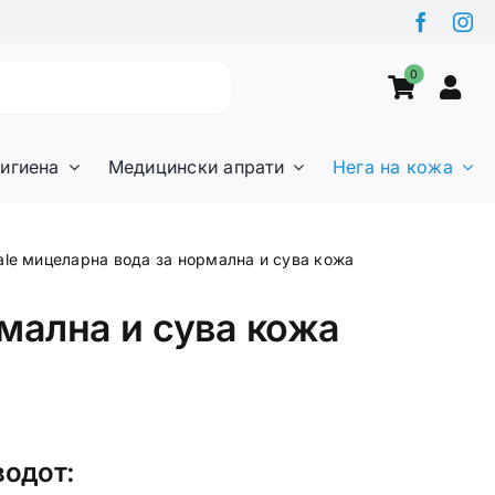
0
игиена
Медицински апрати
Нега на кожа
ale мицеларна вода за нормална и сува кожа
мална и сува кожа
водот: