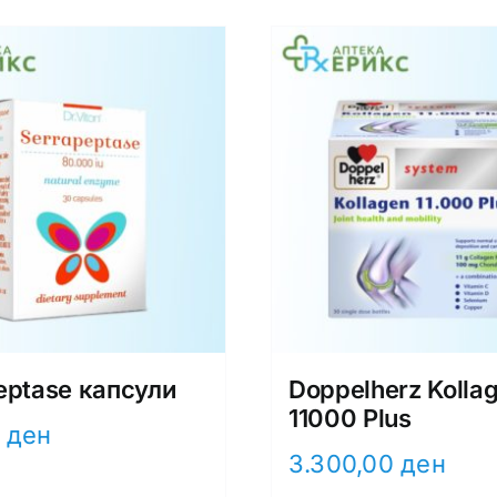
eptase капсули
Doppelherz Kolla
11000 Plus
0
ден
3.300,00
ден