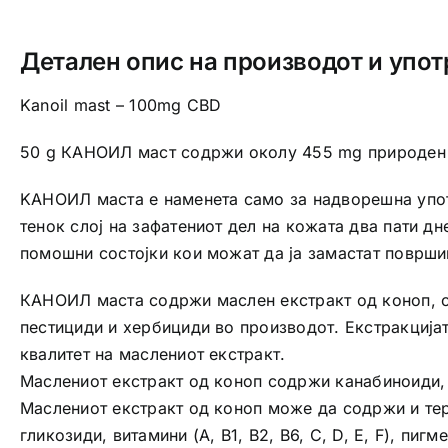
Детален опис на производот и упот
Kanoil mast – 100mg CBD
50 g КАНОИЛ маст содржи околу 455 mg природен ек
KАНОИЛ маста е наменета само за надворешна упот
тенок слој на зафатениот дел на кожата два пати 
помошни состојки кои можат да ја замастат површин
КАНОИЛ маста содржи маслен екстракт од коноп, о
пестициди и хербициди во производот. Екстракцијат
квалитет на маслениот екстракт.
Маслениот екстракт од коноп содржи канабиноиди, п
Маслениот екстракт од коноп може да содржи и тер
гликозиди, витамини (А, B1, B2, B6, C, D, Е, F), п