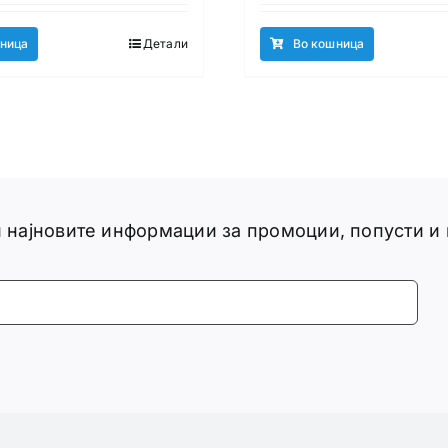
ница
Детали
Во кошница
ги најновите информации за промоции, попусти и