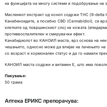
на функцијата на многу системи и подобрување на з
Маслениот екстракт од коноп содржи THC (9-delta t
Канабиноидите, a посебно CBD (Cannabidiol), се вр
клетките од површинскиот слој на кожата (епидерми
противвоспалителен и смирувачки ефект.
Канабидиолот во КАНОИЛ маста, врз основа на неко
чешањето, односно може да влијае на лачењето на 
со возраст и хормонален статус и да го намали пре
КАНОИЛ маста содржи и витамин Е, што има поволно
Пакување:
50 грама
Аптека ЕРИКС препорачува: