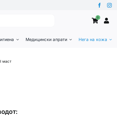
0
игиена
Медицински апрати
Нега на кожа
il маст
водот: