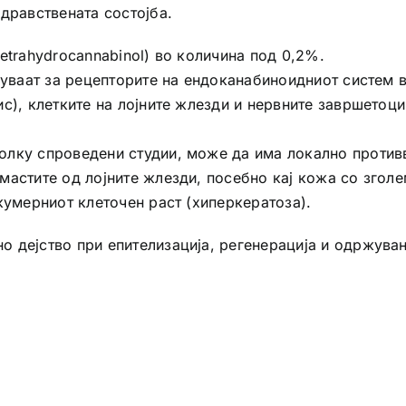
дравствената состојба.
etrahydrocannabinol) во количина под 0,2%.
зуваат за рецепторите на ендоканабиноидниот систем в
с), клетките на лојните жлезди и нервните завршетоци
лку спроведени студии, може да има локално противв
мастите од лојните жлезди, посебно кај кожа со згол
кумерниот клеточен раст (хиперкератоза).
 дејство при епителизација, регенерација и одржувањ