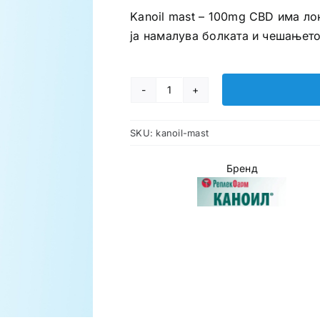
Kanoil mast – 100mg CBD има ло
ја намалува болката и чешањето
Kanoil
маст
SKU:
kanoil-mast
количина
Бренд