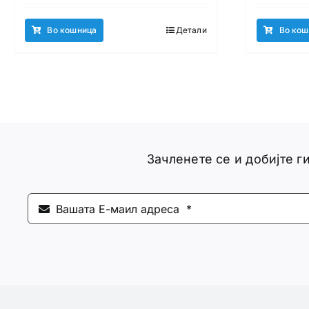
Во кошница
Детали
Во кош
Зачленете се и добијте 