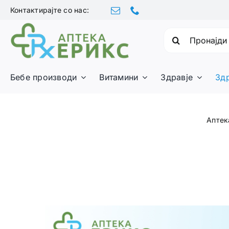
Skip
Контактирајте со нас:
to
content
Барајте:
Бебе производи
Витамини
Здравје
Зд
Аптек