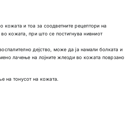
о кожата и тоа за соодветните рецептори на
 во кожата, при што се постигнува нивниот
оспалително дејство, може да ја намали болката и
емено лачење на лојните жлезди во кожата поврзано
е на тонусот на кожата.