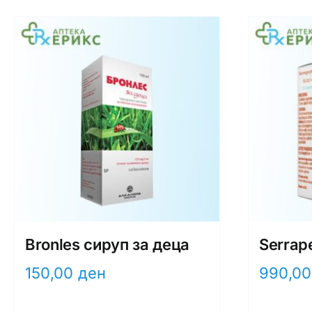
Bronles сируп за деца
Serrap
150,00
ден
990,0