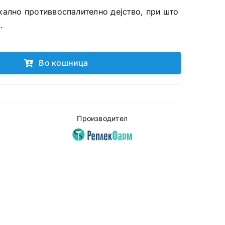
кално противвоспалително дејство, при што
.
Во кошница
Производител