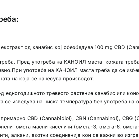
реба:
стракт од канабис кој обезбедува 100 mg CBD (Canna
реба. Пред употреба на КАНОИЛ маста, кожата треба
дневно.При употреба на КАНОИЛ маста треба да се изб
ата на која се нанесува производот.
д едногодишното тревесто растение канабис или коноп
а се изведува на ниска температура без употреба на 
римарно CBD (Cannabidiol), CBN (Cannabinol), CBG (C
пени, омега масни киселини (омега-3, омега-6, омега
игменти, алкани, азотни соединенија кои се важни во из