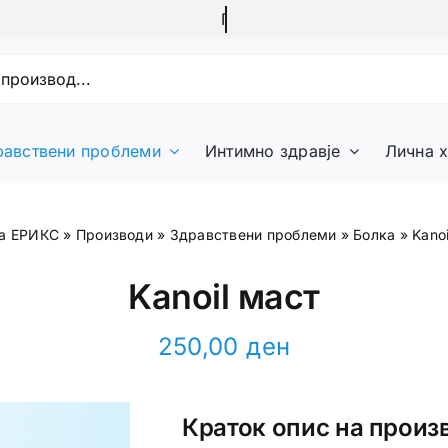
равствени проблеми
Интимно здравје
Лична х
а ЕРИКС
»
Производи
»
Здравствени проблеми
»
Болка
»
Kano
Kanoil маст
250,00
ден
Краток опис на произ