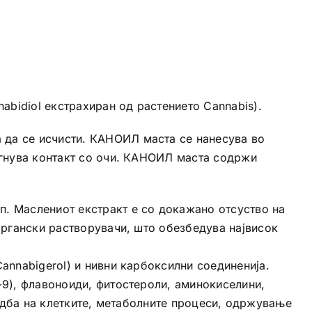
bidiol екстрахиран од растението Cannabis).
 да се исчисти. КАНОИЛ маста се нанесува во
егнува контакт со очи. КАНОИЛ маста содржи
. Маслениот екстракт e со докажано отсуство на
органски растворувачи, што обезбедува највисок
annabigerol) и нивни карбоксилни соединенија.
-9), флавоноиди, фитостероли, аминокиселини,
градба на клетките, метаболните процеси, одржување