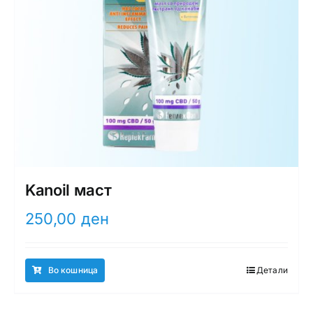
Kanoil маст
250,00
ден
Во кошница
Детали