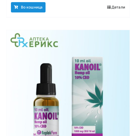
Во кошница
Детали