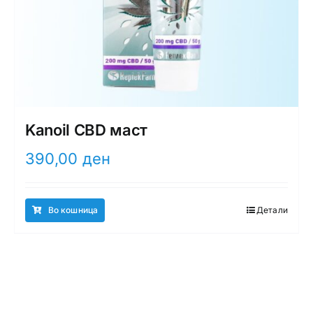
Kanoil CBD маст
390,00
ден
Во кошница
Детали