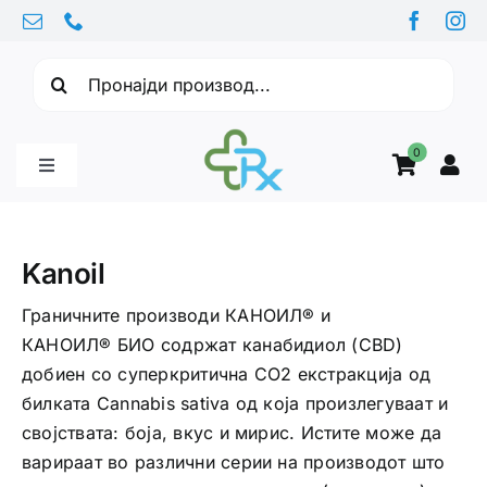
Skip
to
Барајте:
content
0
Toggle
Navigation
Бебе производи
Kanoil
Витамини
Граничните производи КАНОИЛ® и
КАНОИЛ® БИО содржат канабидиол (CBD)
добиен со суперкритична CO2 екстракција од
Здравје
билката Cannabis sativa од која произлегуваат и
својствата: боја, вкус и мирис. Истите може да
Здравствени проблеми
варираат во различни серии на производот што