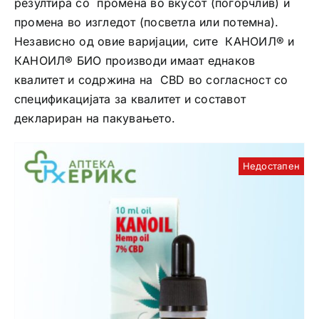
резултира со промена во вкусот (погорчлив) и
промена во изгледот (посветла или потемна).
Интимно здравје
Независно од овие варијации, сите КАНОИЛ® и
КАНОИЛ® БИО производи имаат еднаков
Лична хигиена
квалитет и содржина на CBD во согласност со
спецификацијата за квалитет и составот
Медицински апрати
деклариран на пакувањето.
Нега на кожа
Недостапен