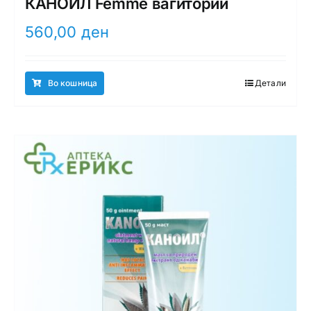
КАНОИЛ Femme вагитории
560,00
ден
Во кошница
Детали