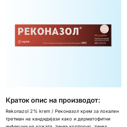
Интимно здравје
Лична хигиена
Медицински апрати
Нега на кожа
Краток опис на производот:
Rekonazol 2% krem / Реконазол крем за локален
третман на кандидијази како и дерматофитни
инфекции на кожата, тинеа корпорис, тинеа