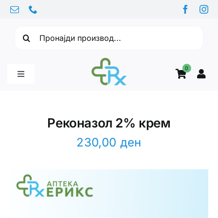
Skip
to
Барајте:
content
0
Toggle
Navigation
Бебе производи
Реконазол 2% крем
Витамини
230,00
ден
Здравје
Здравствени проблеми