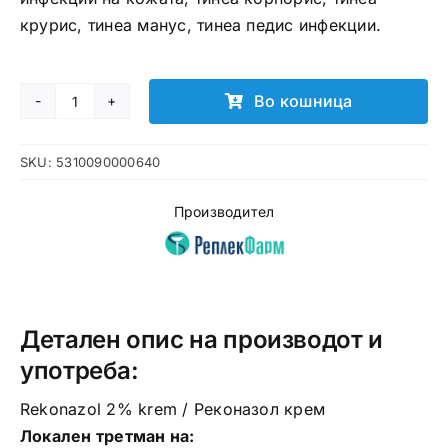
крурис, тинеа манус, тинеа педис инфекции.
Во кошница
Реконазол
2%
SKU:
5310090000640
крем
количина
Производител
Детален опис на производот и
употреба:
Rekonazol 2% krem / Реконазол крем
Локален третман на: