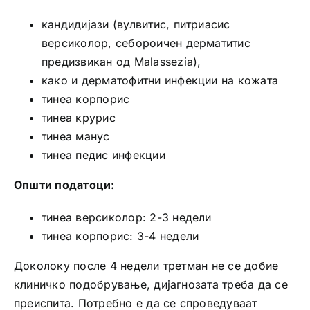
кандидијази (вулвитис, питриасис
версиколор, себороичен дерматитис
предизвикан од Malassezia),
како и дерматофитни инфекции на кожата
тинеа корпорис
тинеа крурис
тинеа манус
тинеа педис инфекции
Општи податоци:
тинеа версиколор: 2-3 недели
тинеа корпорис: 3-4 недели
Доколоку после 4 недели третман не се добие
клиничко подобрување, дијагнозата треба да се
преиспита. Потребно е да се спроведуваат