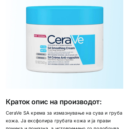
Интимно здравје
Лична хигиена
Медицински апрати
Нега на кожа
Краток опис на производот:
CeraVe SA крема за измазнување на сува и груба
кожа. Ја ексфолира грубата кожа и ја прави
помека и помазна, а истовремено го подобрува