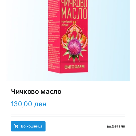
Чичково масло
130,00
ден
Во кошница
Детали