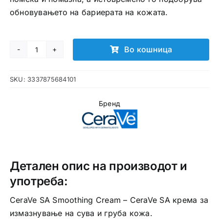
обновувањето на бариерата на кожата.
Во кошница
CeraVe
SA
SKU:
3337875684101
Smoothing
Cream
Бренд
количина
Детален опис на производот и
употреба:
CeraVe SA Smoothing Cream – CeraVe SA крема за
измазнување на сува и груба кожа.