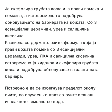
Ја ексфолира грубата кожа и ја прави помека и
помазна, а истовремено го подобрува
обновувањето на бариерата на кожата. Со 3
есенцијални церамиди, уреа и салицилна
киселина.
Развиена со дерматолозите, формула која ја
прави кожата помека со 3 есенцијални
церамиди, уреа, ЛХA и салицилна киселина
истовремено ја хидрира и ексфолира грубата
кожа и подобрува обновување на заштитната
бариера.
Потребно е да се избегнува пределот околу
очите, во случаен контакт со очите веднаш
исплакнете темелно со вода.