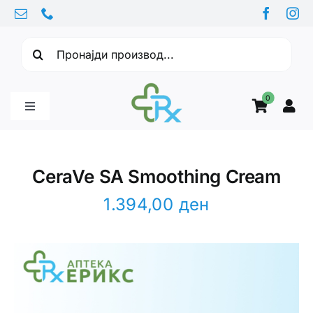
Skip
to
Барајте:
content
0
Toggle
Navigation
Бебе производи
CeraVe SA Smoothing Cream
Витамини
1.394,00
ден
Здравје
Здравствени проблеми