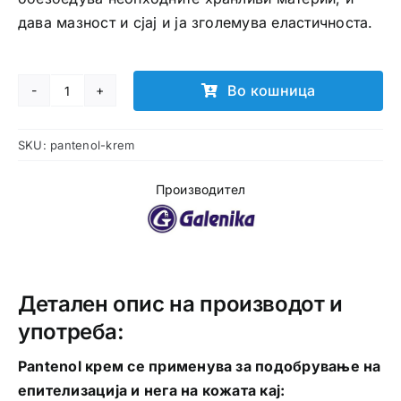
дава мазност и сјај и ја зголемува еластичноста.
Во кошница
Pantenol
крем
SKU:
pantenol-krem
количина
Производител
Детален опис на производот и
употреба:
Pantenol крем се применува за подобрување на
епитeлизација и нега на кожата кај: