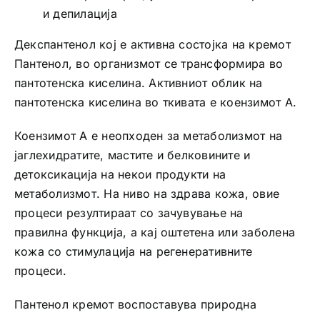
и депилација
Декспантенол кој е активна состојка на кремот
Пантенол, во организмот се трансформира во
пантотенска киселина. Активниот облик на
пантотенска киселина во ткивата е коензимот А.
Коензимот А е неопходен за метаболизмот на
јаглехидратите, мастите и белковините и
детоксикација на некои продукти на
метаболизмот. На ниво на здрава кожа, овие
процеси резултираат со зачувување на
правилна функција, а кај оштетена или заболена
кожа со стимулација на регенеративните
процеси.
Пантенол кремот воспоставува природна