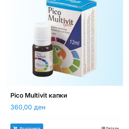
may
be
chosen
on
the
product
page
Pico Multivit капки
360,00
ден
Во кошница
Детали