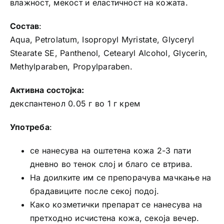
влажност, мекост и еластичност на кожата.
Состав
:
Aqua, Petrolatum, Isopropyl Myristate, Glyceryl
Stearate SE, Panthenol, Cetearyl Alcohol, Glycerin,
Methylparaben, Propylparaben.
Активна состојка:
декспантенол 0.05 г во 1 г крем
Употреба
:
се нанесува на оштетена кожа 2-3 пати
дневно во тенок слој и благо се втрива.
На доилките им се препорачува мачкање на
брадавиците после секој подој.
Како козметички препарат се нанесува на
претходно исчистена кожа, секоја вечер.