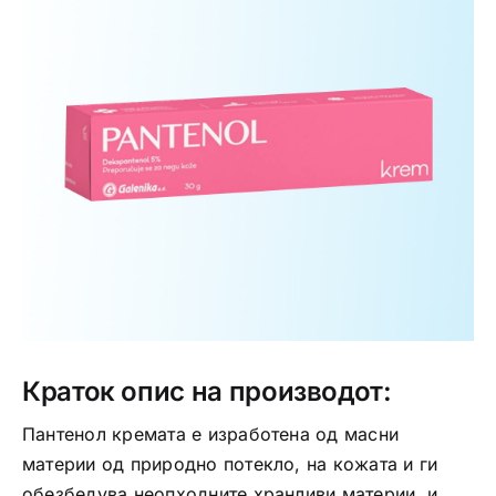
Интимно здравје
Лична хигиена
Медицински апрати
Нега на кожа
Краток опис на производот:
Пантенол кремата е изработена од масни
материи од природно потекло, на кожата и ги
обезбедува неопходните хранливи материи, и