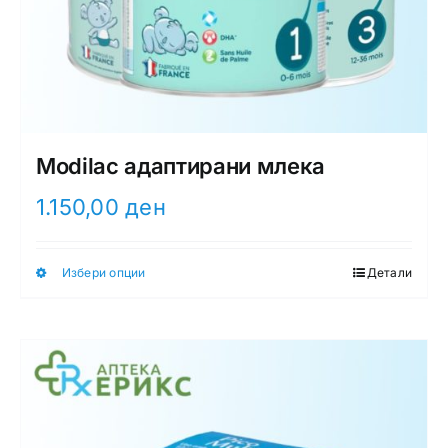
Modilac адаптирани млека
1.150,00
ден
Избери опции
Детали
This
product
has
multiple
variants.
The
options