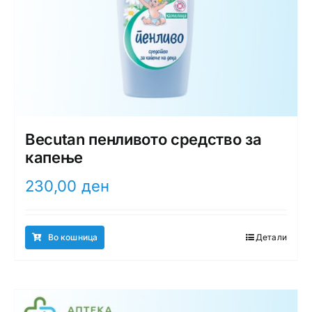
Becutan пенливото средство за
капење
230,00
ден
Во кошница
Детали