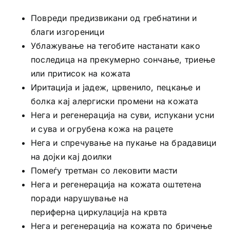
Повреди предизвикани од гребнатини и
благи изгореници
Ублажување на тегобите настанати како
последица на прекумерно сончање, триење
или притисок на кожата
Иритација и јадеж, црвенило, пецкање и
болка кај алергиски промени на кожата
Нега и регенерација на суви, испукани усни
и сува и огрубена кожа на рацете
Нега и спречување на пукање на брадавици
на дојки кај доилки
Помеѓу третман со лековити масти
Нега и регенерација на кожата оштетена
поради нарушување на
периферна циркулација на крвта
Нега и регенерација на кожата по бричење