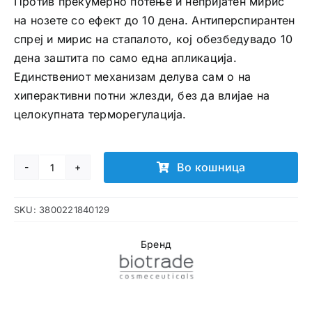
Против прекумерно потење и непријатен мирис
на нозете со ефект до 10 дена. Антиперспирантен
спреј и мирис на стапалото, кој обезбедувадо 10
дена заштита по само една апликација.
Единствениот механизам делува сам о на
хиперактивни потни жлезди, без да влијае на
целокупната терморегулација.
Во кошница
Odorex
Foot
SKU:
3800221840129
антиперспирантен
спреј
Бренд
за
стапала
количина