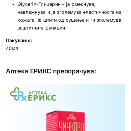
Glycerin-Глицерин – ја омекнува,
навлажнува и ја зголемува еластичноста на
кожата, ја штити од сушење и ги зголемува
заштитните функции
Пакување:
40мл
Аптека ЕРИКС препорачува: