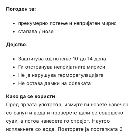
Погоден за:
прекумерно потење и непријатен мирис
стапала / нозе
Дејство:
Заштитува од потење 10 до 14 дена
Ги отстранува непријатните мириси
Не ја нарушува терморегулацијата
Не остава дамки на облеката
Како да се користи
Пред првата употреба, измијте ги нозете навечер
со сапун и вода и проверете дали се совршено
суви, а потоа нанесете го спрејот. Наутро
исплакнете со вода. Повторете ја постапката 3