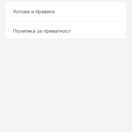
Услови и правила
Политика за приватност
Политика за достава
Политика за враќање производ
Политика за рефундирање
© Copyright 2022 - 2026 | Онлајн аптека ЕРИКС
сите права се задржани