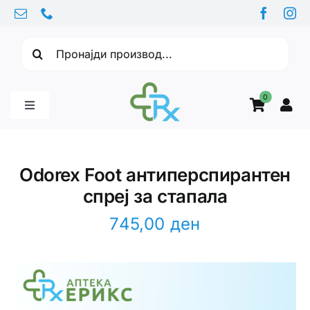
Skip
to
Барајте:
content
0
Toggle
Navigation
Бебе производи
Odorex Foot антиперспирантен
спреј за стапала
Витамини
745,00
ден
Здравје
Здравствени проблеми