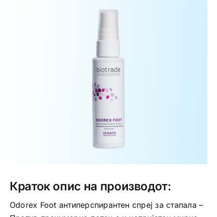
Интимно здравје
Лична хигиена
Медицински апрати
Нега на кожа
Краток опис на производот:
Odorex Foot антиперспирантен спреј за стапала –