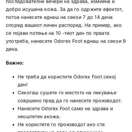
последователни вечери на здрава, измиена и
добро исушена кожа. За да го одржите ефектот,
потоа нанесете еднаш на секои 7 до 14 дена
според вашиот личен распоред. На пример, ако
се појави потење на 10 -тиот ден по првата
употреба, нанесете Odorex Foot еднаш на секои 9
дена.
Важно:
Не треба да користите Odorex Foot секој
ден!
Секогаш сушете го местото на лекување
совршено пред да го нанесете производот.
Нанесете Odorex Foot само на здрава и
неоштетен акожа.
Не користете го производот ако сте