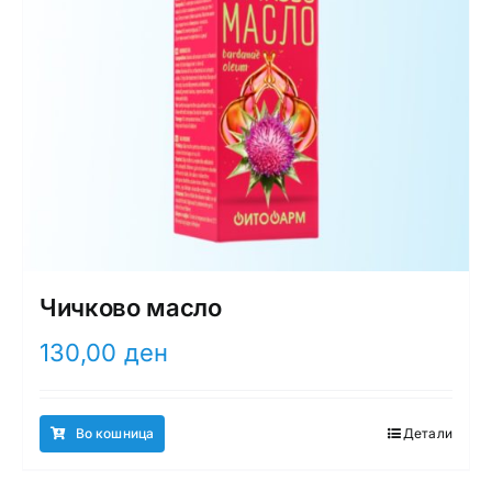
Чичково масло
130,00
ден
Во кошница
Детали