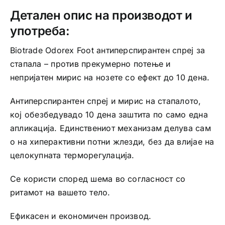
Детален опис на производот и
употреба:
Biotrade Odorex Foot антиперспирантен спреј за
стапала – против прекумерно потење и
непријатен мирис на нозете со ефект до 10 дена.
Антиперспирантен спреј и мирис на стапалото,
кој обезбедувадо 10 дена заштита по само една
апликација. Единствениот механизам делува сам
о на хиперактивни потни жлезди, без да влијае на
целокупната терморегулација.
Се користи според шема во согласност со
ритамот на вашето тело.
Ефикасен и економичен производ.