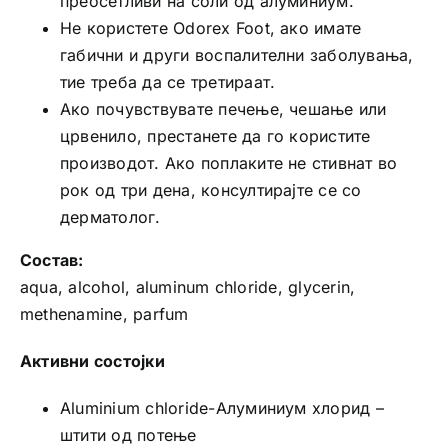
преосетливи на соли од алуминиум.
Не користете Оdorex Foot, ако имате
габични и други воспалителни заболувања,
тие треба да се третираат.
Ако почувствувате печење, чешање или
црвенило, престанете да го користите
производот. Ако поплаките не стивнат во
рок од три дена, консултирајте се со
дерматолог.
Состав:
aqua, alcohol, aluminum chloride, glycerin,
methenamine, parfum
Активни состојки
Aluminium chloride-Алуминиум хлорид –
штити од потење