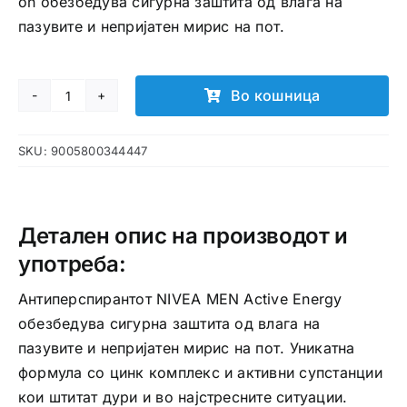
on обезбедува сигурна заштита од влага на
пазувите и непријатен мирис на пот.
Во кошница
Nivea
Men
SKU:
9005800344447
Active
Energy
Roll-
on
Детален опис на производот и
72h
употреба:
Анти-
Антиперспирантот NIVEA MEN Active Energy
преспирант
обезбедува сигурна заштита од влага на
количина
пазувите и непријатен мирис на пот. Уникатна
формула со цинк комплекс и активни супстанции
кои штитат дури и во најстресните ситуации.