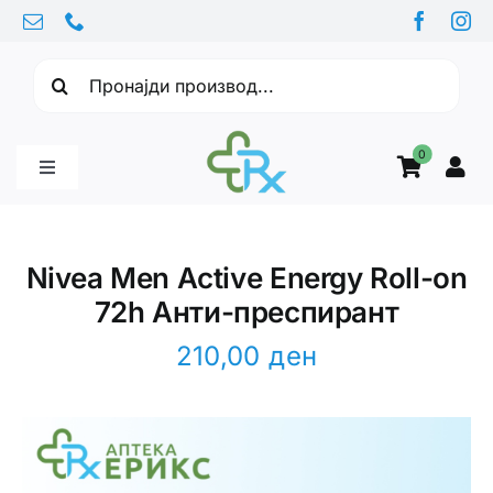
Skip
to
Барајте:
content
0
Toggle
Navigation
Бебе производи
Nivea Men Active Energy Roll-on
72h Анти-преспирант
Витамини
210,00
ден
Здравје
Здравствени проблеми