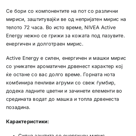
Се бори со компонентите на пот со различни
мириси, заштитувајќи ве од непријатен мирис на
телото 72 часа. Во исто време, NIVEA Active
Energy нежно се грижи за кожата под пазувите.
енергичен и долготраен мирис.
Active Energy е силен, енергичен и машки мирис
со уникатен ароматичен дрвенест карактер кој
ќе остане со вас долго време. Горната нота
комбинира пенливи агруми со свеж ѓумбир,
додека ладните цветни и зачинети елементи во
средината водат до машка и топла дрвенеста
позадина.
Карактеристики:
Силна заштита со енергичен мирис