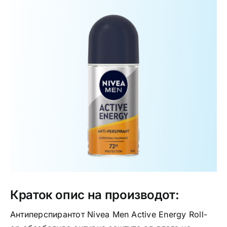
Интимно здравје
Лична хигиена
Медицински апрати
Нега на кожа
Краток опис на производот:
Антиперспирантот Nivea Men Active Energy Roll-