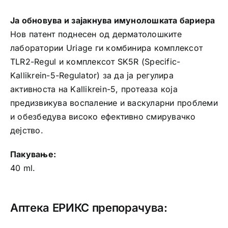
Ја обновува и зајакнува имунолошката бариера
Нов патент поднесен од дерматолошките
лаборатории Uriage ги комбинира комплексот
TLR2-Regul и комплексот SK5R (Specific-
Kallikrein-5-Regulator) за да ја регулира
активноста на Kallikrein-5, протеаза која
предизвикува воспаление и васкуларни проблеми
и обезбедува високо ефективно смирувачко
дејство.
Пакување:
40 ml.
Аптека ЕРИКС препорачува: