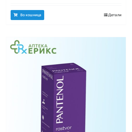
Во кошница
Детали