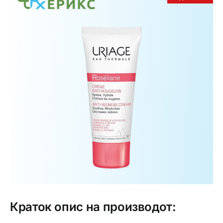
Интимно здравје
Лична хигиена
Медицински апрати
Нега на кожа
Краток опис на производот: