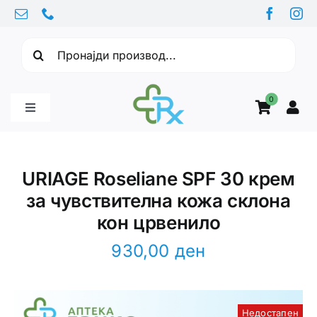
Skip
to
Барајте:
content
0
Toggle
Navigation
Бебе производи
URIAGE Roseliane SPF 30 крем
за чувствителна кожа склона
Витамини
кон црвенило
Здравје
930,00
ден
Здравствени проблеми
Недостапен