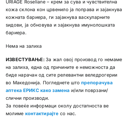
URIAGE Roseliane – крем за сува и чувствителна
кожа склона кон црвенило ја поправа и зајакнува
кожната бариера, ги зајакнува васкуларните
ѕидови, ја обновува и зајакнува имунолошката
бариера.
Нема на залиха
ИЗВЕСТУВАЊЕ:
За жал овој производ го немаме
на залиха, една од причините е неможноста да
биде нарачан од сите релевантни веледрогерии
во Македонија. Погледнете што
препорачува
аптека ЕРИКС како замена
и/или поврзани/
слични производи.
За повеќе информаци околу достапноста ве
молиме
контактирајте
со нас.