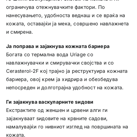
ограничува отежнувачките фактори. По
нанесувањето, удобноста веднаш и се враќа на
кожата, оставајќи ја мека, совршено навлажнета
и смирена.
Ја поправа и зајакнува кожната бариера
Богата со термална вода Uriage со
навлажнувачки и смирувачки својства и со
Cerasterol-2F кој трајно ја реструктуира кожната
бариера, овој крем ја хидрира и обезбедува
непосреден и долготрајна удобност на кожата.
Ги зајакнува васкуларните ѕидови
Екстрактите од женшен и црвени алги ги
зајакнуваат ѕидовите на крвните садови,
намалувајќи го нивниот изглед на површината на
кожата.