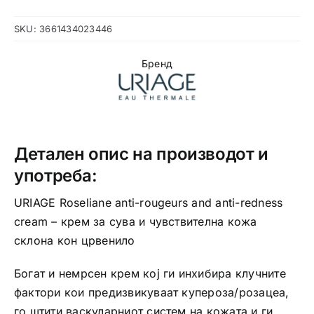
SKU:
3661434023446
Бренд
Детален опис на производот и
употреба:
URIAGE Roseliane anti-rougeurs and anti-redness
cream – крем за сува и чувствителна кожа
склона кон црвенило
Богат и немрсен крем кој ги инхибира клучните
фактори кои предизвикуваат купероза/розацеа,
го штити васкуларниот систем на кожата и ги