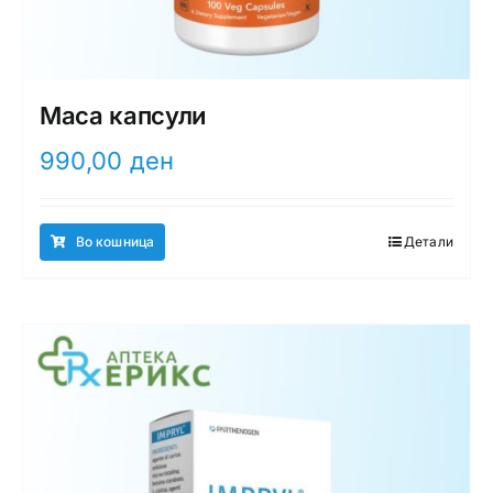
Maca капсули
990,00
ден
Во кошница
Детали