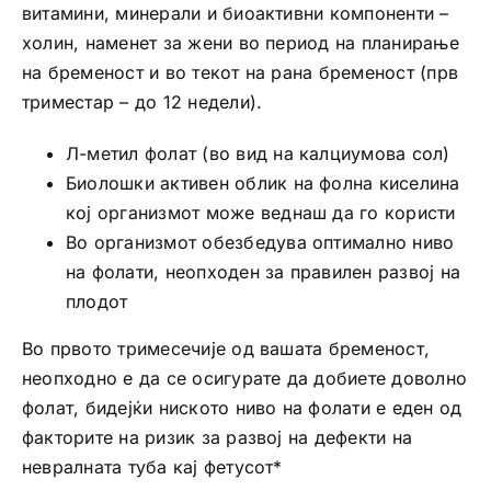
витамини, минерали и биоактивни компоненти –
холин, наменет за жени во период на планирање
на бременост и во текот на рана бременост (прв
триместар – до 12 недели).
Л-метил фолат (во вид на калциумова сол)
Биолошки активен облик на фолна киселина
кој организмот може веднаш да го користи
Во организмот обезбедува оптимално ниво
на фолати, неопходен за правилен развој на
плодот
Во првото тримесечије од вашата бременост,
неопходно е да се осигурате да добиете доволно
фолат, бидејќи ниското ниво на фолати е еден од
факторите на ризик за развој на дефекти на
невралната туба кај фетусот*