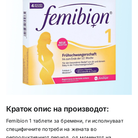
Интимно здравје
Лична хигиена
Медицински апрати
Нега на кожа
Краток опис на производот:
Femibion 1 таблети за бремени, ги исполнуваат
специфичните потреби на жената во
репродуктивниот период, од моментот на