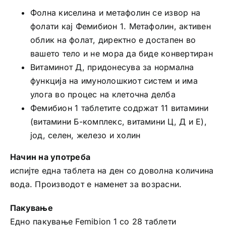
Фолна киселина и метафолин се извор на
фолати кај Фемибион 1. Метафолин, активен
облик на фолат, директно е достапен во
вашето тело и не мора да биде конвертиран
Витаминот Д, придонесува за нормална
функција на имунолошкиот систем и има
улога во процес на клеточна делба
Фемибион 1 таблетите содржат 11 витамини
(витамини Б-комплекс, витамини Ц, Д и Е),
јод, селен, железо и холин
Начин на употреба
испијте една таблета на ден со доволна количина
вода. Производот е наменет за возрасни.
Пакување
Едно пакување Femibion 1 со 28 таблети