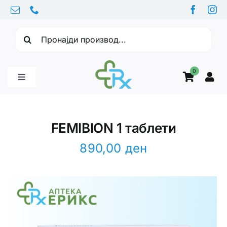
Skip
to
Барајте:
content
0
Toggle
Navigation
Бебе производи
FEMIBION 1 таблети
Витамини
890,00
ден
Здравје
Здравствени проблеми