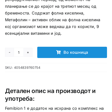
планирање се до крајот на третиот месец од
бременоста. Содржат фолна киселина,
Метафолин – активен облик на фолна киселина
кој организмот може веднаш да го користи, 9
есенцијални витамини и јод.
Во кошница
FEMIBION
1
SKU:
4054839760754
таблети
количина
Детален опис на производот и
употреба:
Femibion 1 е додаток на исхрана со комплекс на