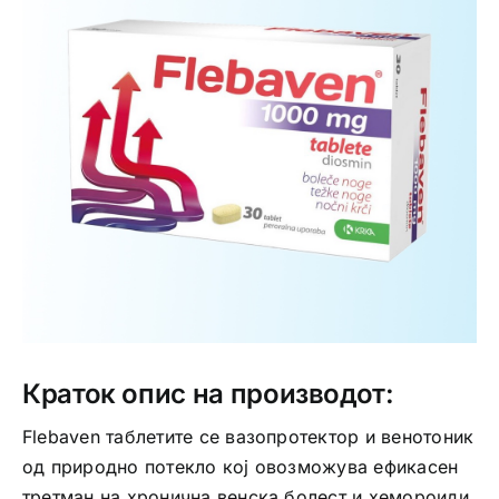
Интимно здравје
Лична хигиена
Медицински апрати
Нега на кожа
Краток опис на производот:
Flebaven таблетите се вазопротектор и венотоник
од природно потекло кој овозможува ефикасен
третман на хронична венска болест и хемороиди.