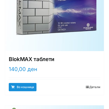
BlokMAX таблети
140,00
ден
Во кошница
Детали