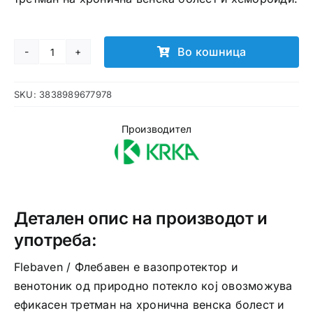
Во кошница
Flebaven
1000mg
SKU:
3838989677978
таблети
количина
Производител
Детален опис на производот и
употреба:
Flebaven / Флебавен е вазопротектор и
венотоник од природно потекло кој овозможува
ефикасен третман на хронична венска болест и