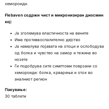
хемороиди.
Flebaven содржи чист и микронизиран диосмин
кој:
Јa зголемува еластичноста на вените
Има противвоспалително дејство
Ја намалува појавата на отоци и ослободува
од болка и чувство на замор и тежина во
нозете
Ги подобрува сите симптоми поврзани со
хемороиди: болка, крварење и оток во
аналниот регион
Пакување:
30 таблети