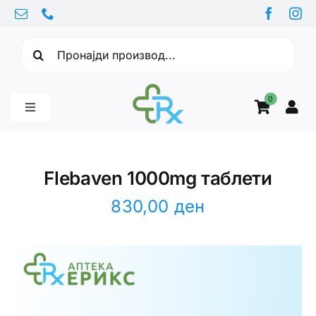
Skip
to
Барајте:
content
0
Toggle
Navigation
Бебе производи
Flebaven 1000mg таблети
Витамини
830,00
ден
Здравје
Здравствени проблеми