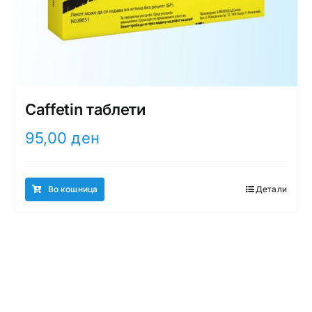
Caffetin таблети
95,00
ден
Во кошница
Детали