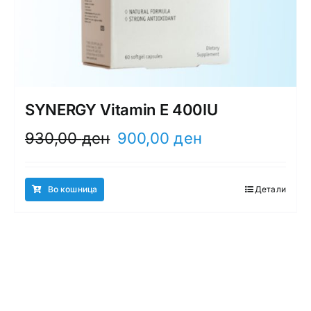
SYNERGY Vitamin E 400IU
Original
Current
930,00
ден
900,00
ден
price
price
was:
is:
930,00 ден.
900,00 ден.
Во кошница
Детали