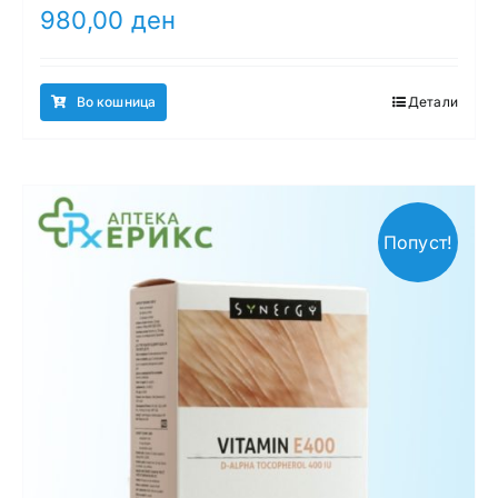
980,00
ден
Во кошница
Детали
Попуст!