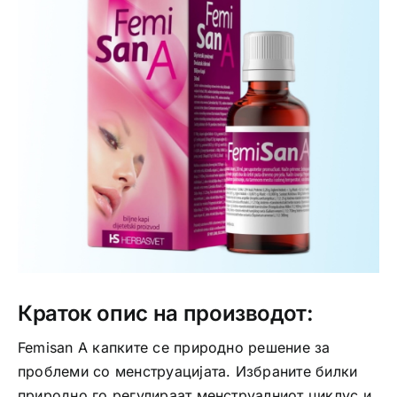
Интимно здравје
Лична хигиена
Медицински апрати
Нега на кожа
Краток опис на производот:
Femisan A капките се природно решение за
проблеми со менструацијата. Избраните билки
природно го регулираат менструалниот циклус и