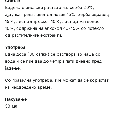
Состав
Водено етанолски раствор на: херба 20%,
ајдучка трева, цвет од невен 15%, херба здравец
15%, лист од троскот 10%, лист од магдонос
10%, содржина на алкохол 40-45% со потекло
од растителните екстракти.
Употреба
Една доза (30 капки) се раствора во чаша со
вода и се пие два до четири пати дневно пред
јадење.
Со правилна употреба, тие можат да се користат
на неодредено време.
Пакување
30 мл