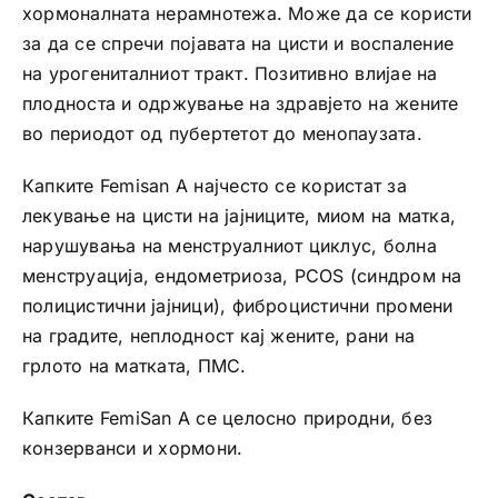
хормоналната нерамнотежа. Може да се користи
за да се спречи појавата на цисти и воспаление
на урогениталниот тракт. Позитивно влијае на
плодноста и одржување на здравјето на жените
во периодот од пубертетот до менопаузата.
Капките Femisan A најчесто се користат за
лекување на цисти на јајниците, миом на матка,
нарушувања на менструалниот циклус, болна
менструација, ендометриоза, PCOS (синдром на
полицистични јајници), фиброцистични промени
на градите, неплодност кај жените, рани на
грлото на матката, ПМС.
Капките FemiSan A се целосно природни, без
конзерванси и хормони.