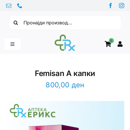
Skip
to
Барајте:
content
0
Toggle
Navigation
Бебе производи
Femisan A капки
Витамини
800,00
ден
Здравје
Здравствени проблеми