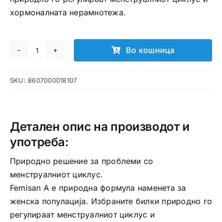
хормоналната нерамнотежа.
Во кошница
Femisan
A
SKU:
8607000018107
капки
количина
Детален опис на производот и
употреба:
Природно решение за проблеми со
менструалниот циклус.
Femisan A е природна формула наменета за
женска популација. Избраните билки природно го
регулираат менструалниот циклус и