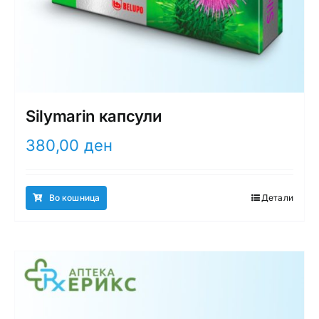
Silymarin капсули
380,00
ден
Во кошница
Детали