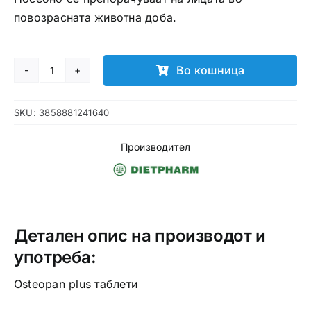
повозрасната животна доба.
Во кошница
Osteopan
plus
SKU:
3858881241640
таблети
количина
Производител
Детален опис на производот и
употреба:
Osteopan plus таблети