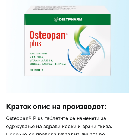
Интимно здравје
Лична хигиена
Медицински апрати
Нега на кожа
Краток опис на производот:
Osteopan® Plus таблетите се наменети за
одржување на здрави коски и врзни ткива.
Посебно се препорачуваат на лицата во