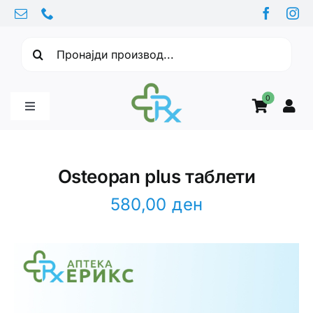
Skip
to
Барајте:
content
0
Toggle
Navigation
Бебе производи
Osteopan plus таблети
Витамини
580,00
ден
Здравје
Здравствени проблеми