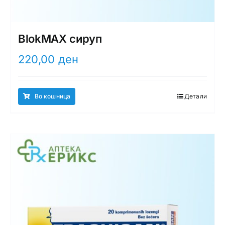
BlokMAX сируп
220,00
ден
Во кошница
Детали