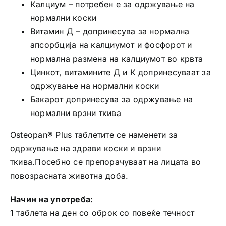
Калциум – потребен е за одржување на
нормални коски
Витамин Д – допринесува за нормална
апсорбција на калциумот и фосфорот и
нормална размена на калциумот во крвта
Цинкот, витамините Д и К допринесуваат за
одржување на нормални коски
Бакарот допринесува за одржување на
нормални врзни ткива
Osteopan® Plus таблетите се наменети за
одржување на здрави коски и врзни
ткива.Посебно се препорачуваат на лицата во
повозрасната животна доба.
Начин на употреба:
1 таблета на ден со оброк со повеќе течност