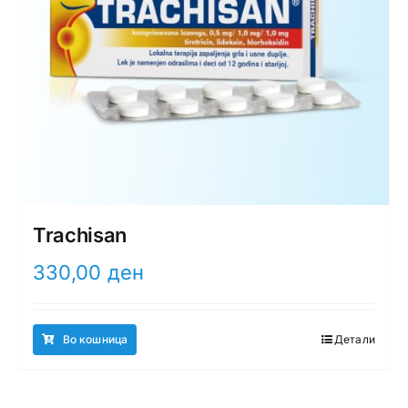
Trachisan
330,00
ден
Во кошница
Детали